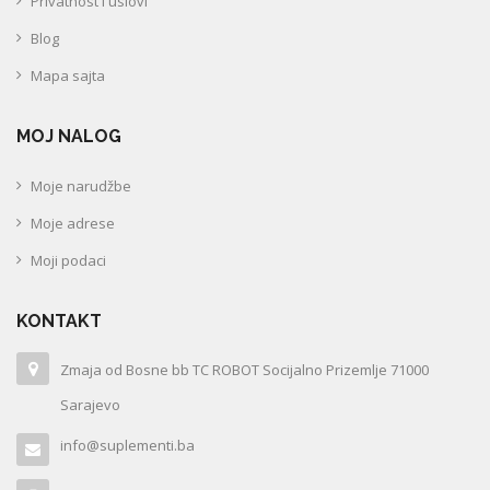
Privatnost i uslovi
Blog
Mapa sajta
MOJ NALOG
Moje narudžbe
Moje adrese
Moji podaci
KONTAKT
Zmaja od Bosne bb TC ROBOT Socijalno Prizemlje 71000
Sarajevo
info@suplementi.ba