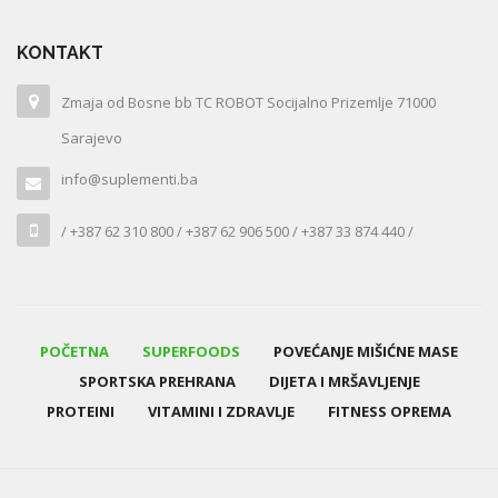
KONTAKT
Zmaja od Bosne bb TC ROBOT Socijalno Prizemlje 71000
Sarajevo
info@suplementi.ba
/ +387 62 310 800 / +387 62 906 500 / +387 33 874 440 /
POČETNA
SUPERFOODS
POVEĆANJE MIŠIĆNE MASE
SPORTSKA PREHRANA
DIJETA I MRŠAVLJENJE
PROTEINI
VITAMINI I ZDRAVLJE
FITNESS OPREMA