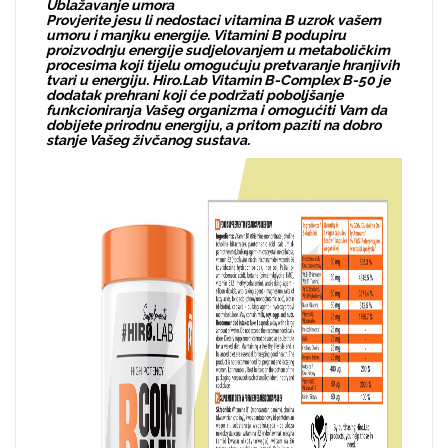
Ublažavanje umora
Provjerite jesu li nedostaci vitamina B uzrok vašem
umoru i manjku energije. Vitamini B podupiru
proizvodnju energije sudjelovanjem u metaboličkim
procesima koji tijelu omogućuju pretvaranje hranjivih
tvari u energiju. Hiro.Lab Vitamin B-Complex B-50 je
dodatak prehrani koji će podržati poboljšanje
funkcioniranja Vašeg organizma i omogućiti Vam da
dobijete prirodnu energiju, a pritom paziti na dobro
stanje Vašeg živčanog sustava.