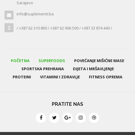
Sarajevo
info@suplementi.ba
/ +387 62 310 800 / +387 62 906 500 / +387 33 874 440 /
POČETNA
SUPERFOODS
POVEĆANJE MIŠIĆNE MASE
SPORTSKA PREHRANA
DIJETA I MRŠAVLJENJE
PROTEINI
VITAMINI I ZDRAVLJE
FITNESS OPREMA
PRATITE NAS