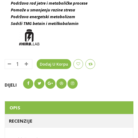
Podržava rad jetre i metaboličke procese
Pomaže u smanjenju razine stresa
Podržava energetski metabolizam
Sadrži TMG betain i metilkobalamin
Dodaj U Korpu
DIJELI
OPIS
RECENZIJE