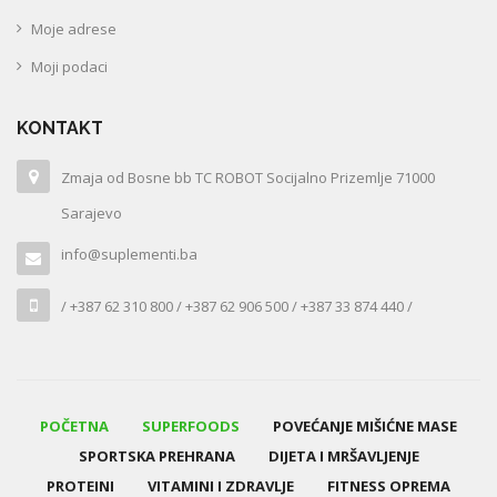
Moje adrese
Moji podaci
KONTAKT
Zmaja od Bosne bb TC ROBOT Socijalno Prizemlje 71000
Sarajevo
info@suplementi.ba
/ +387 62 310 800 / +387 62 906 500 / +387 33 874 440 /
POČETNA
SUPERFOODS
POVEĆANJE MIŠIĆNE MASE
SPORTSKA PREHRANA
DIJETA I MRŠAVLJENJE
PROTEINI
VITAMINI I ZDRAVLJE
FITNESS OPREMA