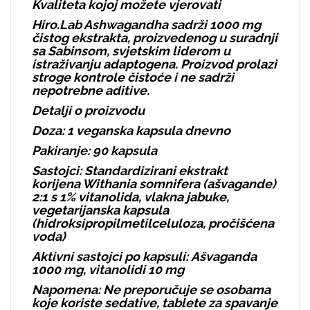
Kvaliteta kojoj možete vjerovati
Hiro.Lab Ashwagandha sadrži 1000 mg
čistog ekstrakta, proizvedenog u suradnji
sa Sabinsom, svjetskim liderom u
istraživanju adaptogena. Proizvod prolazi
stroge kontrole čistoće i ne sadrži
nepotrebne aditive.
Detalji o proizvodu
Doza: 1 veganska kapsula dnevno
Pakiranje: 90 kapsula
Sastojci: Standardizirani ekstrakt
korijena Withania somnifera (ašvagande)
2:1 s 1% vitanolida, vlakna jabuke,
vegetarijanska kapsula
(hidroksipropilmetilceluloza, pročišćena
voda)
Aktivni sastojci po kapsuli: Ašvaganda
1000 mg, vitanolidi 10 mg
Napomena: Ne preporučuje se osobama
koje koriste sedative, tablete za spavanje