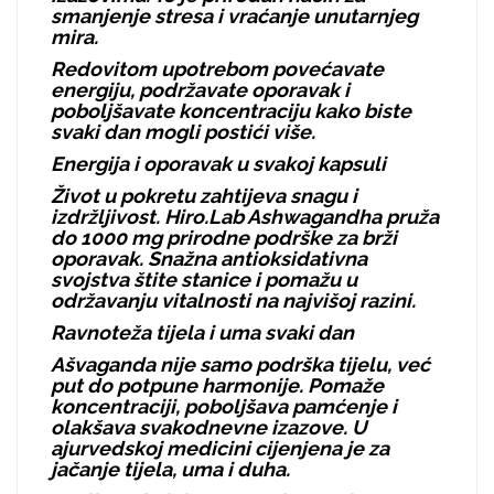
smanjenje stresa i vraćanje unutarnjeg
mira.
Redovitom upotrebom povećavate
energiju, podržavate oporavak i
poboljšavate koncentraciju kako biste
svaki dan mogli postići više.
Energija i oporavak u svakoj kapsuli
Život u pokretu zahtijeva snagu i
izdržljivost. Hiro.Lab Ashwagandha pruža
do 1000 mg prirodne podrške za brži
oporavak. Snažna antioksidativna
svojstva štite stanice i pomažu u
održavanju vitalnosti na najvišoj razini.
Ravnoteža tijela i uma svaki dan
Ašvaganda nije samo podrška tijelu, već
put do potpune harmonije. Pomaže
koncentraciji, poboljšava pamćenje i
olakšava svakodnevne izazove. U
ajurvedskoj medicini cijenjena je za
jačanje tijela, uma i duha.