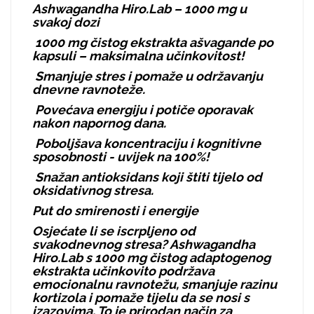
Ashwagandha Hiro.Lab – 1000 mg u
svakoj dozi
1000 mg čistog ekstrakta ašvagande po
kapsuli – maksimalna učinkovitost!
Smanjuje stres i pomaže u održavanju
dnevne ravnoteže.
Povećava energiju i potiče oporavak
nakon napornog dana.
Poboljšava koncentraciju i kognitivne
sposobnosti - uvijek na 100%!
Snažan antioksidans koji štiti tijelo od
oksidativnog stresa.
Put do smirenosti i energije
Osjećate li se iscrpljeno od
svakodnevnog stresa? Ashwagandha
Hiro.Lab s 1000 mg čistog adaptogenog
ekstrakta učinkovito podržava
emocionalnu ravnotežu, smanjuje razinu
kortizola i pomaže tijelu da se nosi s
izazovima. To je prirodan način za