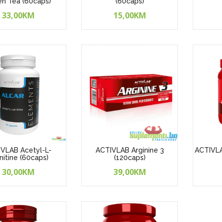
n Tea (60caps)
(60caps)
33,00KM
15,00KM
VLAB Acetyl-L-
ACTIVLAB Arginine 3
ACTIVLA
nitine (60caps)
(120caps)
30,00KM
39,00KM