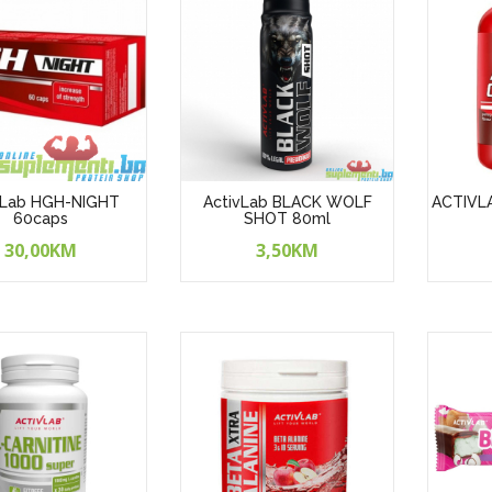
vLab HGH-NIGHT
ActivLab BLACK WOLF
ACTIVL
60caps
SHOT 80ml
30,00KM
3,50KM