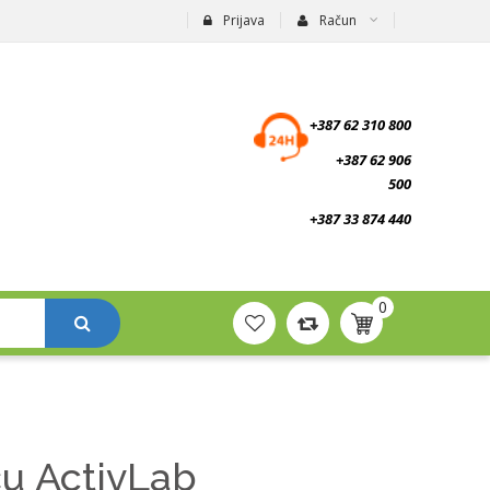
Prijava
Račun
suplementi.ba
+387 62 310 800
+387 62 906
500
+387 33 874 440
0
ču ActivLab