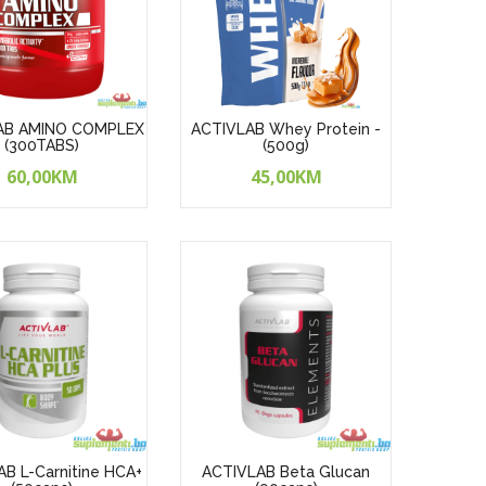
AB AMINO COMPLEX
ACTIVLAB Whey Protein -
(300TABS)
(500g)
60,00KM
45,00KM
B L-Carnitine HCA+
ACTIVLAB Beta Glucan