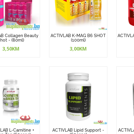
B Collagen Beauty
ACTIVLAB K-MAG B6 SHOT
ACTIVL
hot - (80ml)
(100ml)
3,50KM
3,00KM
LAB L-Carnitine +
ACTIVLAB Lipid Support -
ACTIVLA