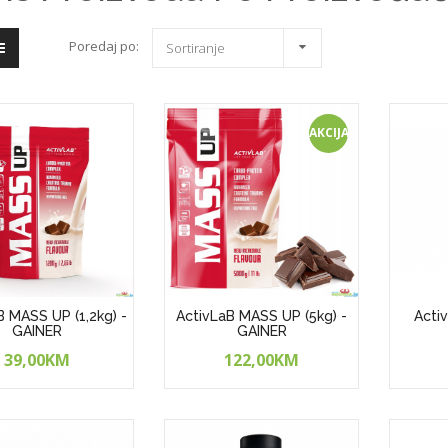
Poredaj po:
Sortiranje
AKCIJA!
B MASS UP (1,2kg) -
ActivLaB MASS UP (5kg) -
Acti
GAINER
GAINER
39,00KM
122,00KM