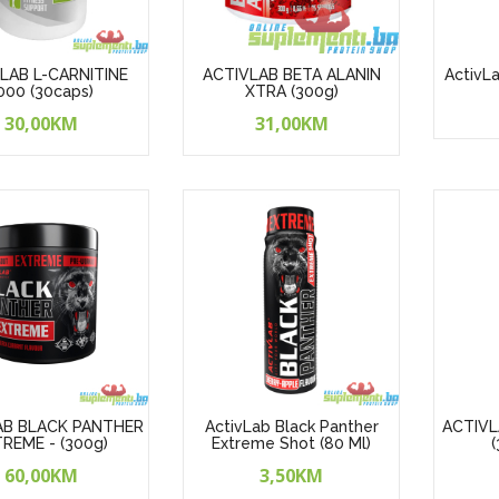
LAB L-CARNITINE
ACTIVLAB BETA ALANIN
ActivLa
000 (30caps)
XTRA (300g)
30,00KM
31,00KM
AB BLACK PANTHER
ActivLab Black Panther
ACTIVL
REME - (300g)
Extreme Shot (80 Ml)
(
60,00KM
3,50KM