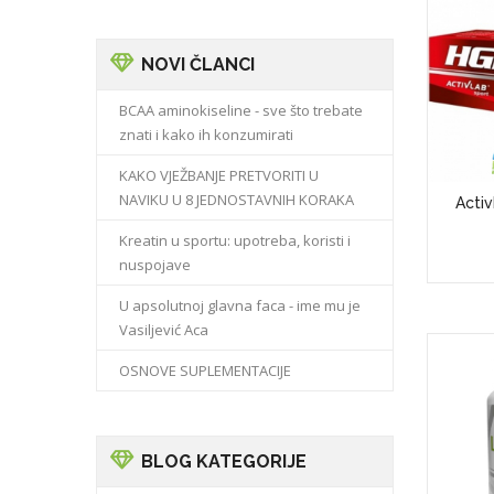
NOVI ČLANCI
BCAA aminokiseline - sve što trebate
znati i kako ih konzumirati
KAKO VJEŽBANJE PRETVORITI U
NAVIKU U 8 JEDNOSTAVNIH KORAKA
Acti
Kreatin u sportu: upotreba, koristi i
nuspojave
U apsolutnoj glavna faca - ime mu je
Vasiljević Aca
OSNOVE SUPLEMENTACIJE
BLOG KATEGORIJE