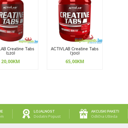
AB Creatine Tabs
ACTIVLAB Creatine Tabs
(120)
(300)
20,00KM
65,00KM
JE
LOJALNOST
AKCIJSKI PAKETI
em
Dodatni Popust
Odlična Ušteda