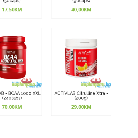
(50caps)
(90caps)
17,50KM
40,00KM
B - BCAA 1000 XXL
ACTIVLAB Citrulline Xtra -
(240tabs)
(200g)
70,00KM
29,00KM