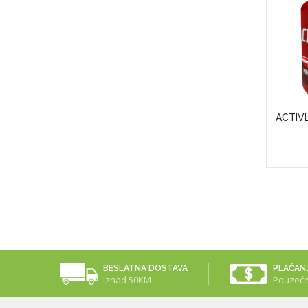
ACTIVL
BESLATNA DOSTAVA
PLAĆAN
Iznad 50KM
Pouzeć