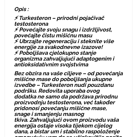
Opis :
⚡ Turkesteron – prirodni pojačivač
testosterona
⚡ Povećajte svoju snagu i izdržljivost,
povećajte čistu mišićnu masu
⚡ Ubrzajte regeneraciju i steknite više
energije za svakodnevne izazove!
⚡ Poboljšava cjelokupno stanje
organizma zahvaljujući adaptogenim i
antioksidativnim svojstvima
Bez obzira na vaše ciljeve – od povećanja
mišićne mase do poboljšanja ukupne
izvedbe – Turkesteron nudi pouzdanu
podršku. Redovita uporaba ovog
dodatka ne samo da podržava prirodnu
proizvodnju testosterona, već također
pridonosi povećanju mišićne mase,
snage i smanjenju masnog
tkiva. Zahvaljujući ovom proizvodu vaša
energija ostaje visoka tijekom cijelog
dana, a bistar um i stabilno raspoloženje