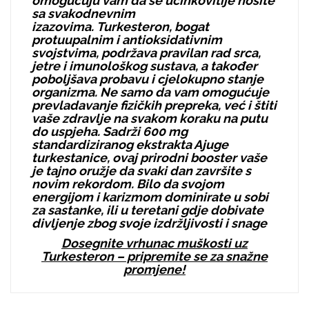
omogućuju vam da se učinkovitije nosite
sa svakodnevnim
izazovima. Turkesteron, bogat
protuupalnim i antioksidativnim
svojstvima, podržava pravilan rad srca,
jetre i imunološkog sustava, a također
poboljšava probavu i cjelokupno stanje
organizma. Ne samo da vam omogućuje
prevladavanje fizičkih prepreka, već i štiti
vaše zdravlje na svakom koraku na putu
do uspjeha. Sadrži 600 mg
standardiziranog ekstrakta Ajuge
turkestanice, ovaj prirodni booster vaše
je tajno oružje da svaki dan završite s
novim rekordom. Bilo da svojom
energijom i karizmom dominirate u sobi
za sastanke, ili u teretani gdje dobivate
divljenje zbog svoje izdržljivosti i snage
Dosegnite vrhunac muškosti uz
Turkesteron – pripremite se za snažne
promjene!