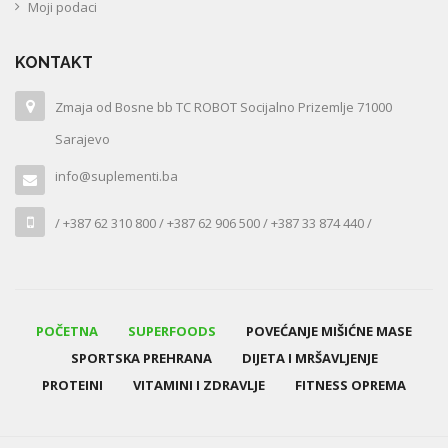
Moji podaci
KONTAKT
Zmaja od Bosne bb TC ROBOT Socijalno Prizemlje 71000
Sarajevo
info@suplementi.ba
/ +387 62 310 800 / +387 62 906 500 / +387 33 874 440 /
POČETNA
SUPERFOODS
POVEĆANJE MIŠIĆNE MASE
SPORTSKA PREHRANA
DIJETA I MRŠAVLJENJE
PROTEINI
VITAMINI I ZDRAVLJE
FITNESS OPREMA