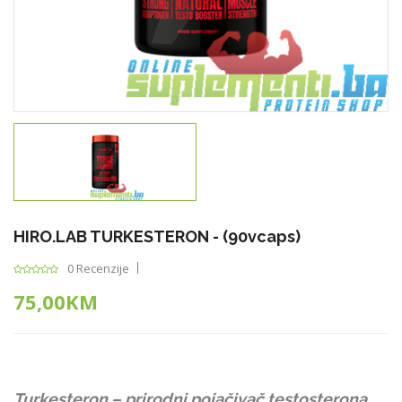
HIRO.LAB TURKESTERON - (90vcaps)
0 Recenzije
75,00KM
Turkesteron – prirodni pojačivač testosterona