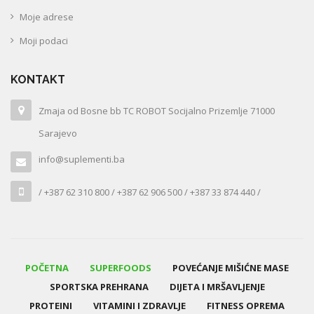
Moje adrese
Moji podaci
KONTAKT
Zmaja od Bosne bb TC ROBOT Socijalno Prizemlje 71000
Sarajevo
info@suplementi.ba
/ +387 62 310 800 / +387 62 906 500 / +387 33 874 440 /
POČETNA
SUPERFOODS
POVEĆANJE MIŠIĆNE MASE
SPORTSKA PREHRANA
DIJETA I MRŠAVLJENJE
PROTEINI
VITAMINI I ZDRAVLJE
FITNESS OPREMA