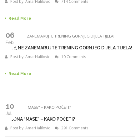
Post by:
AmarHalilovic
714 Comments
Read More
06
Feb
ŽENE, NE ZANEMARUJTE TRENING GORNJEG DIJELA TIJELA!
Post by:
AmarHalilovic
10 Comments
Read More
10
Jul
SEZONA “MASE” – KAKO POČETI?
Post by:
AmarHalilovic
291 Comments