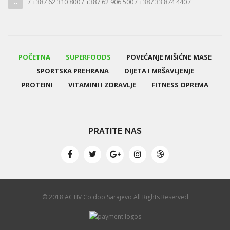
/ +387 62 310 800 / +387 62 906 500 / +387 33 874 440 /
POČETNA
SUPERFOODS
POVEĆANJE MIŠIĆNE MASE
SPORTSKA PREHRANA
DIJETA I MRŠAVLJENJE
PROTEINI
VITAMINI I ZDRAVLJE
FITNESS OPREMA
PRATITE NAS
© 2018 ACTIV Co doo Sarajevo All Rights Reserved