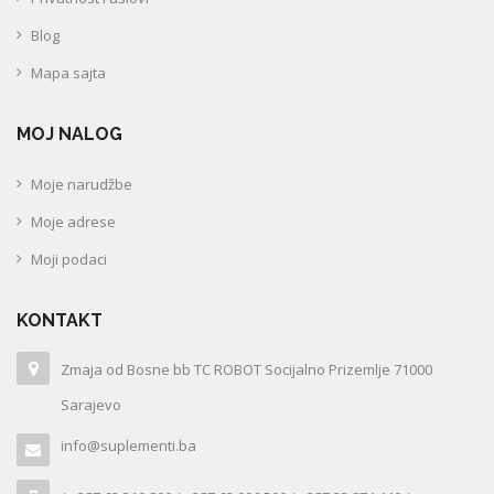
Blog
Mapa sajta
MOJ NALOG
Moje narudžbe
Moje adrese
Moji podaci
KONTAKT
Zmaja od Bosne bb TC ROBOT Socijalno Prizemlje 71000
Sarajevo
info@suplementi.ba