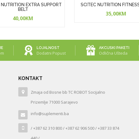
 NUTRITION EXTRA SUPPORT
SCITEC NUTRITION FITNES
BELT
35,00KM
40,00KM
JE
LOJALNOST
AKCIJSKI PAKETI
em
Dodatni Popust
Odlična Ušteda
KONTAKT
Zmaja od Bosne bb TC ROBOT Socijalno
Prizemlje 71000 Sarajevo
info@suplementi.ba
/ +387 62 310 800 / +387 62 906 500 / +387 33 874
440 /