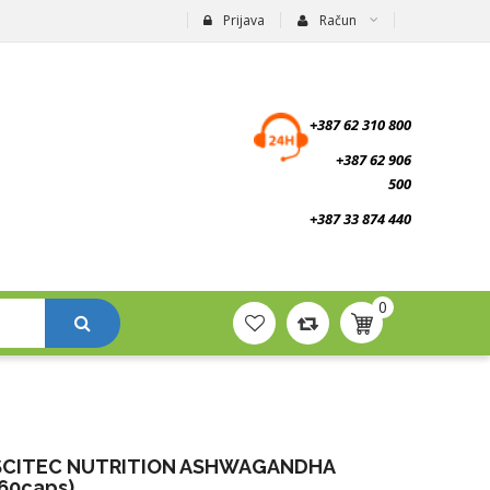
Prijava
Račun
suplementi.ba
+387 62 310 800
+387 62 906
500
+387 33 874 440
0
SCITEC NUTRITION ASHWAGANDHA
(60caps)