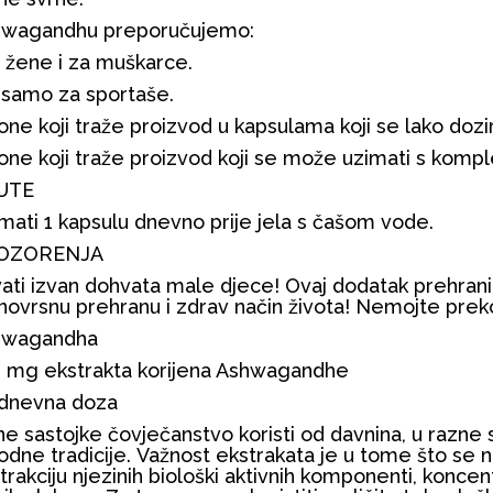
hwagandhu preporučujemo:
a žene i za muškarce.
samo za sportaše.
one koji traže proizvod u kapsulama koji se lako dozi
one koji traže proizvod koji se može uzimati s komp
UTE
mati 1 kapsulu dnevno prije jela s čašom vode.
OZORENJA
ati izvan dohvata male djece! Ovaj dodatak prehrani
novrsnu prehranu i zdrav način života! Nemojte prek
hwagandha
 mg ekstrakta korijena Ashwagandhe
dnevna doza
jne sastojke čovječanstvo koristi od davnina, u razne
odne tradicije. Važnost ekstrakata je u tome što se ne 
trakciju njezinih biološki aktivnih komponenti, koncent