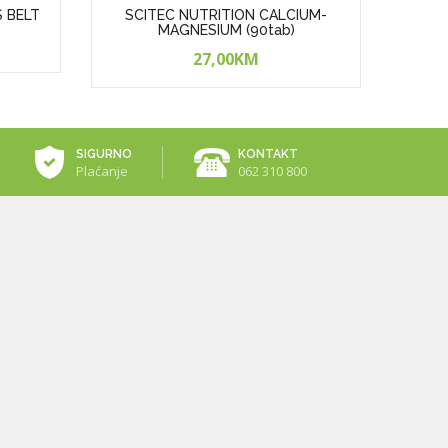
S BELT
SCITEC NUTRITION CALCIUM-
SCI
MAGNESIUM (90tab)
27,00KM
SIGURNO
KONTAKT
Plaćanje
062 310 800