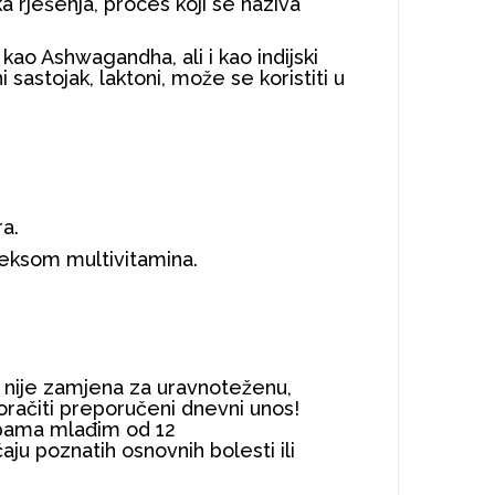
ka rješenja, proces koji se naziva
kao Ashwagandha, ali i kao indijski
 sastojak, laktoni, može se koristiti u
ra.
leksom multivitamina.
 nije zamjena za uravnoteženu,
oračiti preporučeni dnevni unos!
obama mlađim od 12
ju poznatih osnovnih bolesti ili