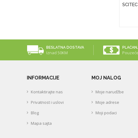
APS)
Puritan's Pride Vitamin D3 50 Mcg
SCITEC
(2000 IU)
25,00KM
BESLATNA DOSTAVA
PLAĆAN
Iznad 50KM
Pouzeć
INFORMACIJE
MOJ NALOG
Kontaktirajte nas
Moje narudžbe
Privatnost i uslovi
Moje adrese
Blog
Moji podaci
Mapa sajta