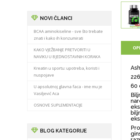
NOVI ČLANCI
BCAA aminokiseline - sve što trebate
znati i kako ih konzumirati
OP
KAKO VJEŽBANJE PRETVORITI U
NAVIKU U 8 JEDNOSTAVNIH KORAKA
As
Kreatin u sportu: upotreba, koristi i
nuspojave
226
60 
U apsolutnoj glavna faca - ime mu je
Vasiljević Aca
Bil
nar
OSNOVE SUPLEMENTACIJE
eks
bil
eks
Pro
BLOG KATEGORIJE
gin
raz