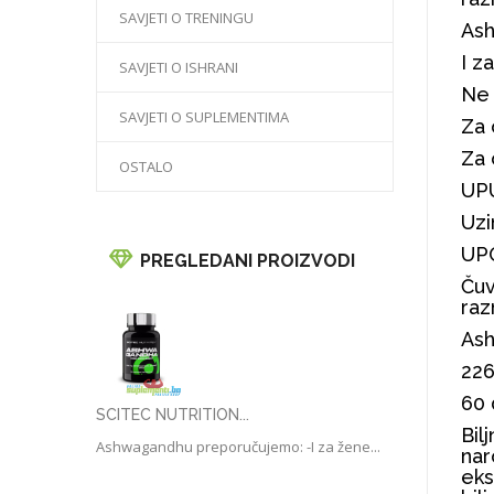
SAVJETI O TRENINGU
As
I z
SAVJETI O ISHRANI
Ne 
SAVJETI O SUPLEMENTIMA
Za 
Za 
OSTALO
UP
Uzi
UP
PREGLEDANI PROIZVODI
Čuv
raz
As
226
60 
SCITEC NUTRITION...
Bil
Ashwagandhu preporučujemo: -I za žene...
nar
eks