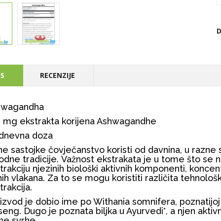
D
IS
RECENZIJE
hwagandha
 mg ekstrakta korijena Ashwagandhe
dnevna doza
jne sastojke čovječanstvo koristi od davnina, u razne
odne tradicije. Važnost ekstrakata je u tome što se ne 
trakciju njezinih biološki aktivnih komponenti, koncent
jnih vlakana. Za to se mogu koristiti različita tehnološ
trakcija.
izvod je dobio ime po Withania somnifera, poznatijoj 
seng. Dugo je poznata biljka u Ayurvedi*, a njen aktivni
ne svrhe.