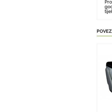
Pro
god
tij
POVEZ