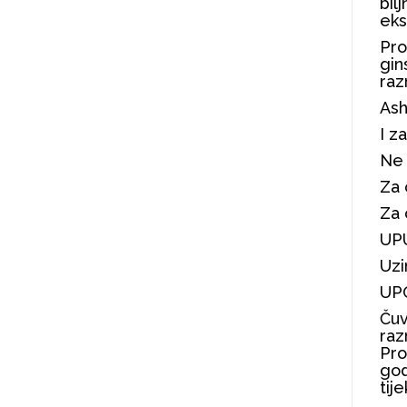
bil
eks
Pro
gin
raz
As
I z
Ne 
Za 
Za 
UP
Uzi
UP
Čuv
raz
Pro
god
tij