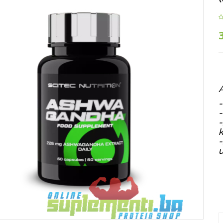
-
-
-
k
-
u