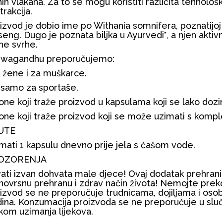
jnih vlakana. Za to se mogu koristiti različita tehnološ
trakcija.
izvod je dobio ime po Withania somnifera, poznatijoj 
seng. Dugo je poznata biljka u Ayurvedi*, a njen aktivni
ne svrhe.
hwagandhu preporučujemo:
a žene i za muškarce.
samo za sportaše.
one koji traže proizvod u kapsulama koji se lako dozi
one koji traže proizvod koji se može uzimati s komp
UTE
mati 1 kapsulu dnevno prije jela s čašom vode.
OZORENJA
ati izvan dohvata male djece! Ovaj dodatak prehrani
novrsnu prehranu i zdrav način života! Nemojte prek
izvod se ne preporučuje trudnicama, dojiljama i os
ina. Konzumacija proizvoda se ne preporučuje u sluča
ekom uzimanja lijekova.