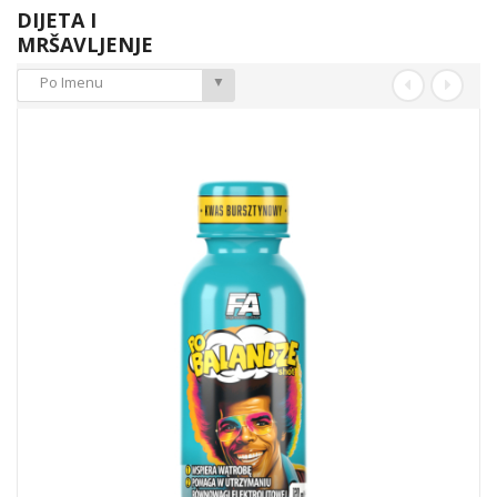
DIJETA I
MRŠAVLJENJE
Po Imenu
▼