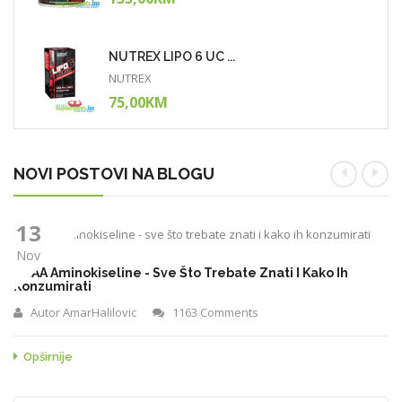
NUTREX LIPO 6 UC ...
NUTREX
75,00KM
NOVI POSTOVI NA BLOGU
13
Nov
BCAA Aminokiseline - Sve Što Trebate Znati I Kako Ih
Konzumirati
Autor
AmarHalilovic
1163 Comments
Opširnije