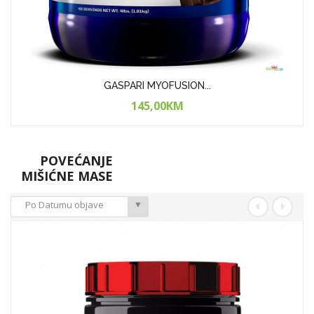
ARMY1 Hydro 1 Zer...
150,00KM
POVEĆANJE
MIŠIĆNE MASE
Po Datumu objave
▼