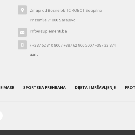
Zmaja od Bosne bb TC ROBOT Socijalno
Prizemlje 71000 Sarajevo
info@suplementi.ba
/ +387 62 310 800 / +387 62 906 500 / +387 33 874
440 /
NE MASE
SPORTSKA PREHRANA
DIJETA I MRŠAVLJENJE
PROT