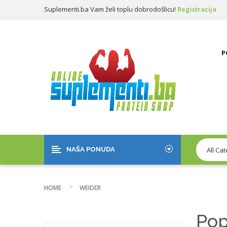
Suplementi.ba Vam želi toplu dobrodošlicu!
Registracija
Prijava
P
NAŠA PONUDA
HOME
WEIDER
Pop