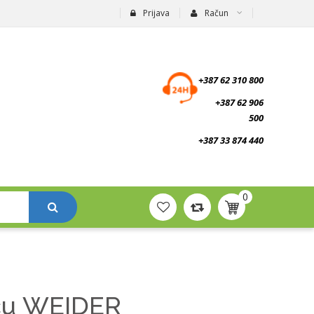
Prijava
Račun
suplementi.ba
+387 62 310 800
+387 62 906
500
+387 33 874 440
0
aču WEIDER