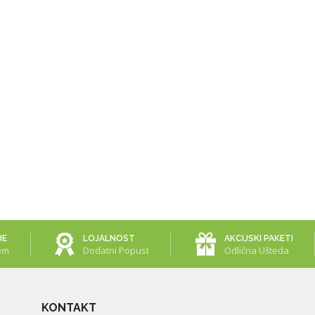
JE
LOJALNOST
AKCIJSKI PAKETI
em
Dodatni Popust
Odlična Ušteda
KONTAKT