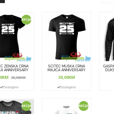
AKCIJA!
EC ŽENSKA CRNA
SCITEC MUŠKA CRNA
GASPA
CA ANNIVERSARY
MAJICA ANNIVERSARY
DUKS 
00KM
30,00KM
30,00KM
Dostupno
Dostupno
AKCIJA!
AKCIJA!