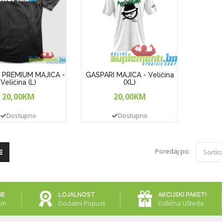
 PREMIUM MAJICA -
GASPARI MAJICA - Veličina
Veličina (L)
(XL)
20,00KM
20,00KM
Dostupno
Dostupno
Poredaj po:
Sortir
JE
LOJALNOST
AKCIJSKI PAKETI
em
Dodatni Popust
Odlična Ušteda