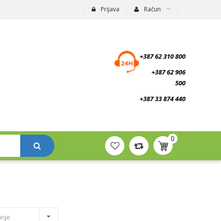
Prijava
Račun
suplementi.ba
+387 62 310 800
+387 62 906
500
+387 33 874 440
0
anje