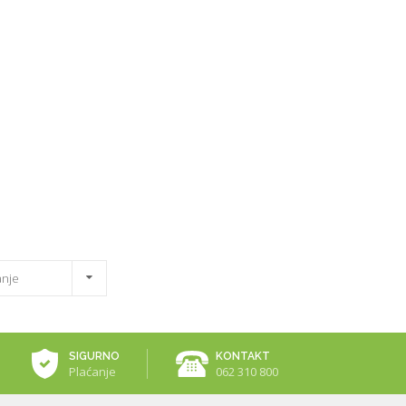
anje
SIGURNO
KONTAKT
Plaćanje
062 310 800