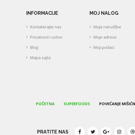
INFORMACIJE
MOJ NALOG
Kontaktirajte nas
Moje narudžbe
Privatnost i uslovi
Moje adrese
Blog
Moji podaci
Mapa sajta
POČETNA
SUPERFOODS
POVEĆANJE MIŠIĆ
PRATITE NAS