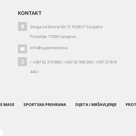
KONTAKT
Zmaja od Bosne bb TC ROBOT Socijalno
Prizemlje 71000 Sarajevo
info@suplementi.ba
/ +387 62 310 800 / +387 62 906 500 / +387 33 874
440 /
NE MASE
SPORTSKA PREHRANA
DIJETA I MRŠAVLJENJE
PROT