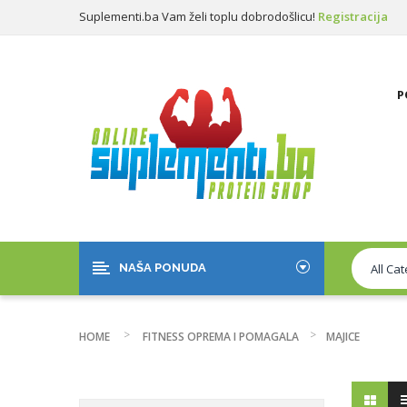
Suplementi.ba Vam želi toplu dobrodošlicu!
Registracija
Prijava
P
NAŠA PONUDA
HOME
FITNESS OPREMA I POMAGALA
MAJICE