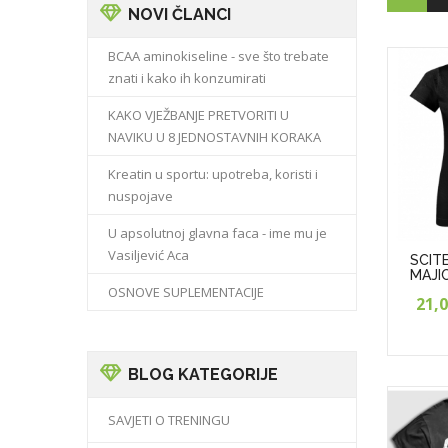
NOVI ČLANCI
BCAA aminokiseline - sve što trebate
znati i kako ih konzumirati
KAKO VJEŽBANJE PRETVORITI U
NAVIKU U 8 JEDNOSTAVNIH KORAKA
Kreatin u sportu: upotreba, koristi i
nuspojave
U apsolutnoj glavna faca - ime mu je
Vasiljević Aca
SCIT
MAJI
OSNOVE SUPLEMENTACIJE
21,
BLOG KATEGORIJE
SAVJETI O TRENINGU