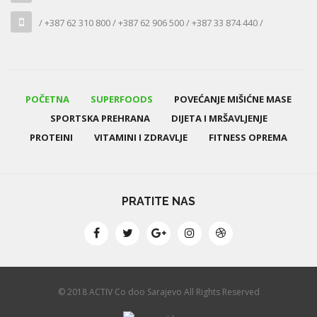
/ +387 62 310 800 / +387 62 906 500 / +387 33 874 440 /
POČETNA
SUPERFOODS
POVEĆANJE MIŠIĆNE MASE
SPORTSKA PREHRANA
DIJETA I MRŠAVLJENJE
PROTEINI
VITAMINI I ZDRAVLJE
FITNESS OPREMA
PRATITE NAS
© 2018 ACTIV Co doo Sarajevo All Rights Reserved