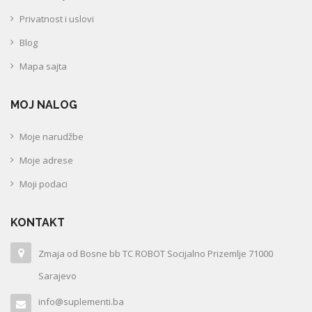
Privatnost i uslovi
Blog
Mapa sajta
MOJ NALOG
Moje narudžbe
Moje adrese
Moji podaci
KONTAKT
Zmaja od Bosne bb TC ROBOT Socijalno Prizemlje 71000
Sarajevo
info@suplementi.ba