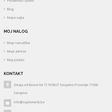
Privatnost i uslovi
Blog
Mapa sajta
MOJ NALOG
Moje narudžbe
Moje adrese
Moji podaci
KONTAKT
Zmaja od Bosne bb TC ROBOT Socijalno Prizemlje 71000
Sarajevo
info@suplementi.ba