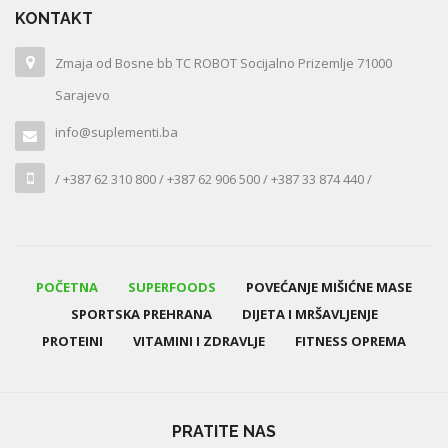
KONTAKT
Zmaja od Bosne bb TC ROBOT Socijalno Prizemlje 71000
Sarajevo
info@suplementi.ba
/ +387 62 310 800 / +387 62 906 500 / +387 33 874 440 /
POČETNA
SUPERFOODS
POVEĆANJE MIŠIĆNE MASE
SPORTSKA PREHRANA
DIJETA I MRŠAVLJENJE
PROTEINI
VITAMINI I ZDRAVLJE
FITNESS OPREMA
PRATITE NAS