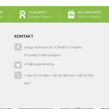
JE
LOJALNOST
AKCIJSKI PAKETI
em
Dodatni Popust
Odlična Ušteda
KONTAKT
Zmaja od Bosne bb TC ROBOT Socijalno
Prizemlje 71000 Sarajevo
info@suplementi.ba
/ +387 62 310 800 / +387 62 906 500 / +387 33 874
440 /