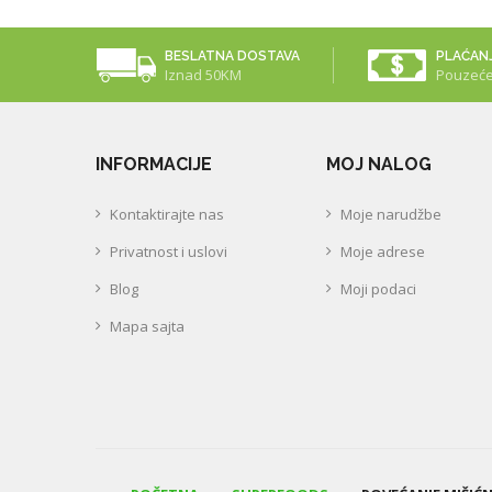
BESLATNA DOSTAVA
PLAĆAN
Iznad 50KM
Pouzeć
INFORMACIJE
MOJ NALOG
Kontaktirajte nas
Moje narudžbe
Privatnost i uslovi
Moje adrese
Blog
Moji podaci
Mapa sajta