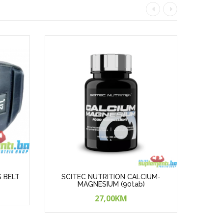
S BELT
SCITEC NUTRITION CALCIUM-
SCI
MAGNESIUM (90tab)
27,00KM