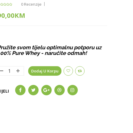
0 Recenzije
90,00KM
ružite svom tijelu optimalnu potporu uz
00% Pure Whey - naručite odmah!
Dodaj U Korpu
IJELI