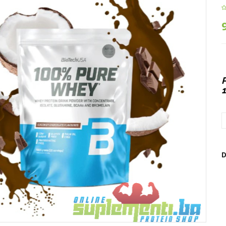
P
1
D