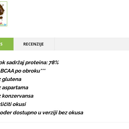
IS
RECENZIJE
ok sadržaj proteina: 78%
 BCAA po obroku***
 glutena
 aspartama
 konzervansa
ličiti okusi
ođer dostupno u verziji bez okusa