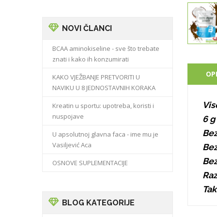
NOVI ČLANCI
BCAA aminokiseline - sve što trebate
znati i kako ih konzumirati
OP
KAKO VJEŽBANJE PRETVORITI U
NAVIKU U 8 JEDNOSTAVNIH KORAKA
Vis
Kreatin u sportu: upotreba, koristi i
nuspojave
6 g
Bez
U apsolutnoj glavna faca - ime mu je
Vasiljević Aca
Bez
Bez
OSNOVE SUPLEMENTACIJE
Raz
Tak
BLOG KATEGORIJE