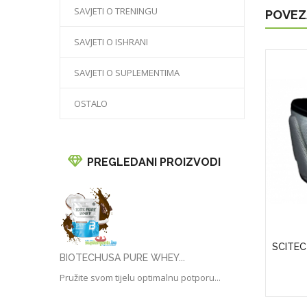
SAVJETI O TRENINGU
POVEZ
SAVJETI O ISHRANI
SAVJETI O SUPLEMENTIMA
OSTALO
PREGLEDANI PROIZVODI
APS)
Puritan's Pride Vitamin D3 50 Mcg
SCITEC
(2000 IU)
BIOTECHUSA PURE WHEY...
25,00KM
Pružite svom tijelu optimalnu potporu...