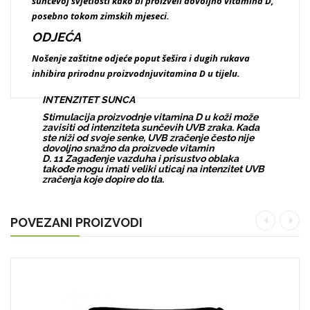
sunčevoj svjetlosti kako bi proizveli dovoljno vitamina D,
posebno tokom zimskih mjeseci.
ODJEĆA
Nošenje zaštitne odjeće poput šešira i dugih rukava
inhibira prirodnu proizvodnju
vitamina D u tijelu.
INTENZITET SUNCA
Stimulacija proizvodnje vitamina D u koži može
zavisiti od intenziteta sunčevih UVB zraka. Kada
ste niži od svoje senke, UVB zračenje često nije
dovoljno snažno da proizvede vitamin
D. 11 Zagađenje vazduha i prisustvo oblaka
takođe mogu imati veliki uticaj na intenzitet UVB
zračenja koje dopire do tla.
POVEZANI PROIZVODI