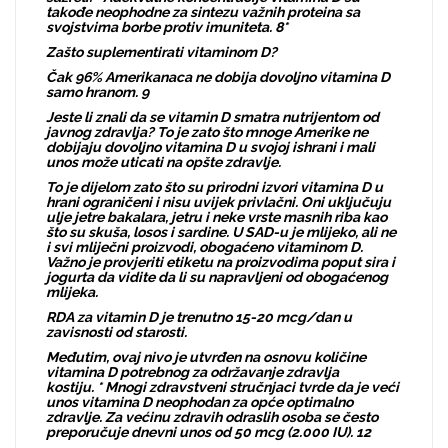
takođe neophodne za sintezu važnih proteina sa
svojstvima borbe protiv imuniteta. 8*
Zašto suplementirati vitaminom D?
Čak 96% Amerikanaca ne dobija dovoljno vitamina D
samo hranom. 9
Jeste li znali da se vitamin D smatra nutrijentom od
javnog zdravlja? To je zato što mnoge Amerike ne
dobijaju dovoljno vitamina D u svojoj ishrani i mali
unos može uticati na opšte zdravlje.
To je dijelom zato što su prirodni izvori vitamina D u
hrani ograničeni i nisu uvijek privlačni. Oni uključuju
ulje jetre bakalara, jetru i neke vrste masnih riba kao
što su skuša, losos i sardine. U SAD-u je mlijeko, ali ne
i svi mliječni proizvodi, obogaćeno vitaminom D.
Važno je provjeriti etiketu na proizvodima poput sira i
jogurta da vidite da li su napravljeni od obogaćenog
mlijeka.
RDA za vitamin D je trenutno 15-20 mcg/dan u
zavisnosti od starosti.
Međutim, ovaj nivo je utvrđen na osnovu količine
vitamina D potrebnog za održavanje zdravlja
kostiju. * Mnogi zdravstveni stručnjaci tvrde da je veći
unos vitamina D neophodan za opće optimalno
zdravlje. Za većinu zdravih odraslih osoba se često
preporučuje dnevni unos od 50 mcg (2.000 IU). 12