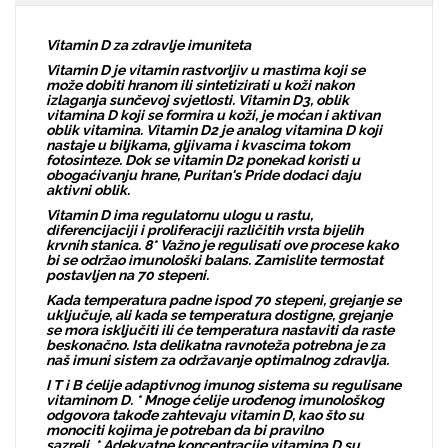
Vitamin D za zdravlje imuniteta
Vitamin D je vitamin rastvorljiv u mastima koji se
može dobiti hranom ili sintetizirati u koži nakon
izlaganja sunčevoj svjetlosti. Vitamin D3, oblik
vitamina D koji se formira u koži, je moćan i aktivan
oblik vitamina. Vitamin D2 je analog vitamina D koji
nastaje u biljkama, gljivama i kvascima tokom
fotosinteze. Dok se vitamin D2 ponekad koristi u
obogaćivanju hrane, Puritan's Pride dodaci daju
aktivni oblik.
Vitamin D ima regulatornu ulogu u rastu,
diferencijaciji i proliferaciji različitih vrsta bijelih
krvnih stanica. 8* Važno je regulisati ove procese kako
bi se održao imunološki balans. Zamislite termostat
postavljen na 70 stepeni.
Kada temperatura padne ispod 70 stepeni, grejanje se
uključuje, ali kada se temperatura dostigne, grejanje
se mora isključiti ili će temperatura nastaviti da raste
beskonačno. Ista delikatna ravnoteža potrebna je za
naš imuni sistem za održavanje optimalnog zdravlja.
I T i B ćelije adaptivnog imunog sistema su regulisane
vitaminom D. * Mnoge ćelije urođenog imunološkog
odgovora takođe zahtevaju vitamin D, kao što su
monociti kojima je potreban da bi pravilno
sazreli. * Adekvatne koncentracije vitamina D su