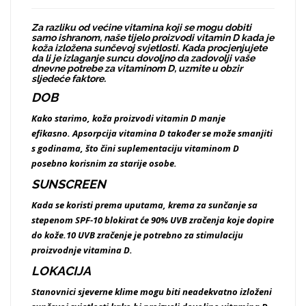
Za razliku od većine vitamina koji se mogu dobiti
samo ishranom, naše tijelo proizvodi vitamin D kada je
koža izložena sunčevoj svjetlosti. Kada procjenjujete
da li je izlaganje suncu dovoljno da zadovolji vaše
dnevne potrebe za vitaminom D, uzmite u obzir
sljedeće faktore.
DOB
Kako starimo, koža proizvodi vitamin D manje
efikasno. Apsorpcija vitamina D također se može smanjiti
s godinama, što čini suplementaciju vitaminom D
posebno korisnim za starije osobe.
SUNSCREEN
Kada se koristi prema uputama, krema za sunčanje sa
stepenom SPF-10 blokirat će 90% UVB zračenja koje dopire
do kože.10 UVB zračenje je potrebno za stimulaciju
proizvodnje vitamina D.
LOKACIJA
Stanovnici sjeverne klime mogu biti neadekvatno izloženi