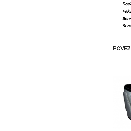
Doda
Pako
Serv
Serv
POVEZ