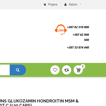
Prijava
Račun
suplementi.ba
+387 62 310 800
+387 62 906
500
+387 33 874 440
0
UNS GLUKOZAMIN HONDROITIN MSM &
IT.C (120 CAPS)