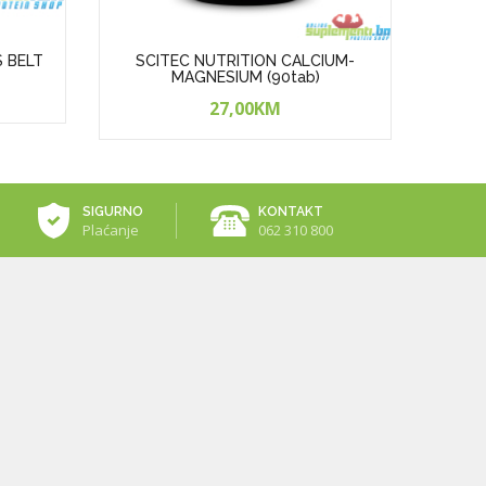
S BELT
SCITEC NUTRITION CALCIUM-
SCI
MAGNESIUM (90tab)
27,00KM
SIGURNO
KONTAKT
Plaćanje
062 310 800