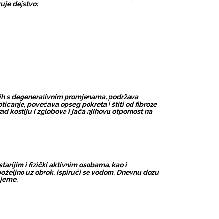
uje dejstvo:
nih s degenerativnim promjenama, podržava
ticanje, povećava opseg pokreta i štiti od fibroze
d kostiju i zglobova i jača njihovu otpornost na
arijim i fizički aktivnim osobama, kao i
oželjno uz obrok, ispirući se vodom. Dnevnu dozu
rijeme.