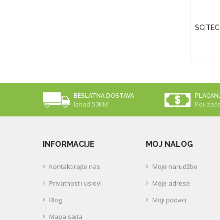
50 Mcg
SWANSON ZINC (GLUCONATE) (250
SCITEC
TAB.)
35,00KM
BESLATNA DOSTAVA
PLAĆAN
Iznad 50KM
Pouzeć
INFORMACIJE
MOJ NALOG
Kontaktirajte nas
Moje narudžbe
Privatnost i uslovi
Moje adrese
Blog
Moji podaci
Mapa sajta