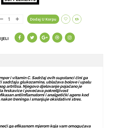
Dodaj U Korpu
IJELI
por i vitamin C. Sadržaj ovih supstanci čini ga
ući sadržaju glukozamina, ublažava bolove i upalu
og artritisa. Njegovo djelovanje pojačano je
ja hrskavice i povećava pokretljivost
efikasan antiinflamatorni i analgetički agens kod
nakon treninga i smanjuje oksidativni stres.
 čineći ga efikasnom mjerom koja vam omogućava