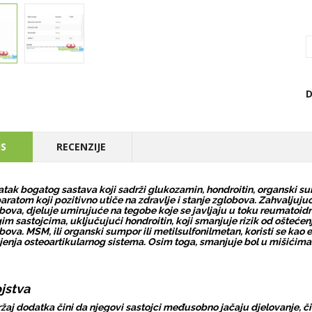
D
IS
RECENZIJE
tak bogatog sastava koji sadrži glukozamin, hondroitin, organski sum
aratom koji pozitivno utiče na zdravlje i stanje zglobova. Zahvaljuj
bova, djeluje umirujuće na tegobe koje se javljaju u toku reumatoidn
im sastojcima, uključujući hondroitin, koji smanjuje rizik od oštećen
bova. MSM, ili organski sumpor ili metilsulfonilmetan, koristi se kao 
jenja osteoartikularnog sistema. Osim toga, smanjuje bol u mišićima 
jstva
žaj dodatka čini da njegovi sastojci međusobno jačaju djelovanje,