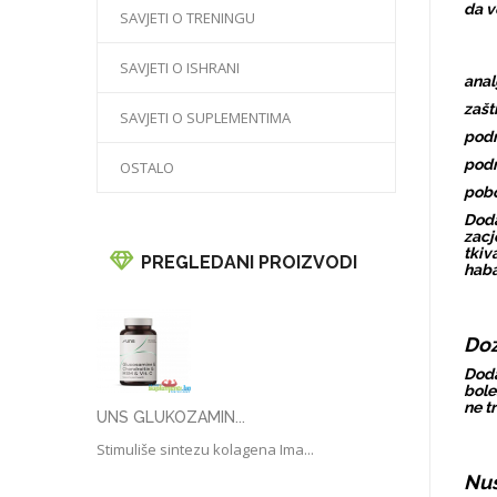
da v
SAVJETI O TRENINGU
SAVJETI O ISHRANI
anal
zašt
SAVJETI O SUPLEMENTIMA
podr
podr
OSTALO
pobo
Doda
zacj
tkiv
PREGLEDANI PROIZVODI
haba
Doz
Doda
bole
ne t
UNS GLUKOZAMIN...
Stimuliše sintezu kolagena Ima...
Nu