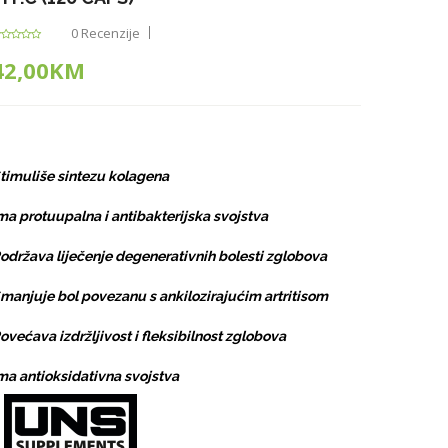
0 Recenzije
42,00KM
timuliše sintezu kolagena
ma protuupalna i antibakterijska svojstva
održava liječenje degenerativnih bolesti zglobova
manjuje bol povezanu s ankilozirajućim artritisom
ovećava izdržljivost i fleksibilnost zglobova
ma antioksidativna svojstva