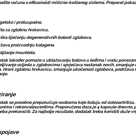
odite računa o efikasnosti mišićno-koštanog sistema. Preparat pokaz
getsko i protuupalno,
ita za zglobnu hrskavicu,
ška liječenju degenerativnih bolesti zglobova,
žava proizvodnju kolagena
ljšanje imuniteta.
tak također pomaže u ublažavanju bolova u leđima i vratu poveza
eljivanje ozljeda u zglobovima i sprječava nastanak novih, smanjuje o
a. Hrani zglobnu hrskavicu, smanjuje ukočenost zglobova, podržava ra
nje.
iranje
tak se posebno preporučuje osobama koje boluju od osteoartritisa, st
snima i rekonvalescentima. Preporučena doza je 4 kapsule dnevno, p
reba prekoračiti. Za najbolje rezultate, dodatak treba koristiti duže v
spojave