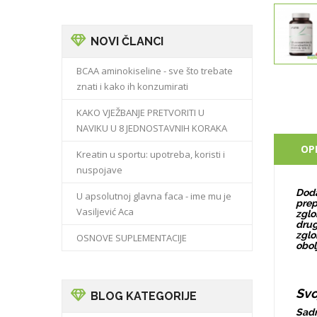
NOVI ČLANCI
BCAA aminokiseline - sve što trebate
znati i kako ih konzumirati
KAKO VJEŽBANJE PRETVORITI U
NAVIKU U 8 JEDNOSTAVNIH KORAKA
OP
Kreatin u sportu: upotreba, koristi i
nuspojave
Doda
U apsolutnoj glavna faca - ime mu je
prep
Vasiljević Aca
zglo
drug
zglo
OSNOVE SUPLEMENTACIJE
obol
Svo
BLOG KATEGORIJE
Sadr