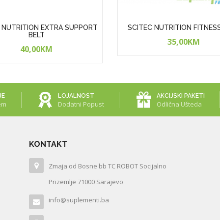
 NUTRITION EXTRA SUPPORT
SCITEC NUTRITION FITNES
BELT
35,00KM
40,00KM
JE
LOJALNOST
AKCIJSKI PAKETI
em
Dodatni Popust
Odlična Ušteda
KONTAKT
Zmaja od Bosne bb TC ROBOT Socijalno
Prizemlje 71000 Sarajevo
info@suplementi.ba