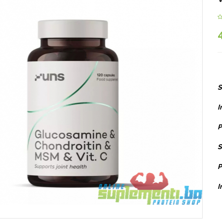
S
I
P
S
P
I