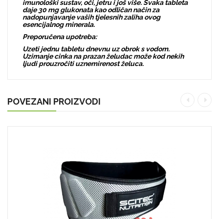
imunološki sustav, oči, jetru i još više. Svaka tableta
daje 30 mg glukonata kao odličan način za
nadopunjavanje vaših tjelesnih zaliha ovog
esencijalnog minerala.
Preporučena upotreba:
Uzeti jednu tabletu dnevnu uz obrok s vodom.
Uzimanje cinka na prazan želudac može kod nekih
ljudi prouzročiti uznemirenost želuca.
POVEZANI PROIZVODI