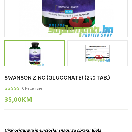
SWANSON ZINC (GLUCONATE) (250 TAB.)
0 Recenzije
35,00KM
Cink osigurava imunološku snagu za obranu tijela