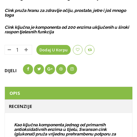
Cink pruža hranu za zdravlje očiju, prostate, jetre i još mnogo
toga
Cink ključna je komponenta od 200 enzima uključenih u široki
raspon tjelesnih funkcija
Dodaj U Korpu
DIJELI
OPIS
RECENZIJE
Kao ključna komponenta jednog od primarnih
antioksidativnih enzima u tijelu, Swanson cink
(glukonat) pruža vrijednu prehrambenu potporu za