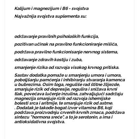
Kalijum i magnezijum i B6 - svojstva
Najvažnija svojstva suplementa su:
održavanje pravilnih psiholoških funkcija,
pozitivan učinak na pravilno funkcioniranje mišića,
podržava pravilno funkcionisanje nervnog sistema,
održavanje zdravih kostiju i zuba,
smanjenje rizika od razvoja visokog krvnog pritiska.
Sastav dodatka pomaže u smanjenju umora i umora,
poboljšanju pamćenja i inhibiranju stvaranja kamenca
u bubrezima. Osim toga, reguliše rad štitne žlijezde,
smanjuje rizik od depresije, regulira i snižava krvni
tlak, povećava lučenje inzulina, zahvaljujući sadržaju
magnezija smanjuje rizik od razvoja ishemijske
bolesti srca i aritmije, te smanjuje rizik od astme.
. Dodatak je takođe bogat izvor vitamina B6, koji
podržava proizvodnju crvenih krvnih zrnaca, podržava
sintezu "hormona sreće", a to je serotonin, a ima i
antioksidativna svojstva.