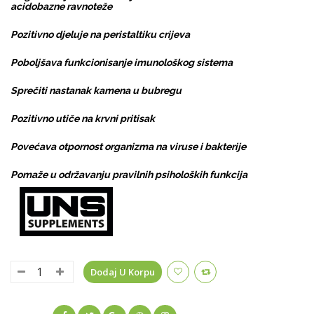
acidobazne ravnoteže
Pozitivno djeluje na peristaltiku crijeva
Poboljšava funkcionisanje imunološkog sistema
Sprečiti nastanak kamena u bubregu
Pozitivno utiče na krvni pritisak
Povećava otpornost organizma na viruse i bakterije
Pomaže u održavanju pravilnih psiholoških funkcija
Dodaj U Korpu