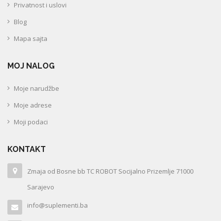
Privatnost i uslovi
Blog
Mapa sajta
MOJ NALOG
Moje narudžbe
Moje adrese
Moji podaci
KONTAKT
Zmaja od Bosne bb TC ROBOT Socijalno Prizemlje 71000
Sarajevo
info@suplementi.ba