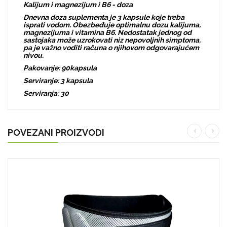
Kalijum i magnezijum i B6 - doza
Dnevna doza suplementa je 3 kapsule koje treba
isprati vodom. Obezbeđuje optimalnu dozu kalijuma,
magnezijuma i vitamina B6. Nedostatak jednog od
sastojaka može uzrokovati niz nepovoljnih simptoma,
pa je važno voditi računa o njihovom odgovarajućem
nivou.
Pakovanje: 90kapsula
Serviranje: 3 kapsula
Serviranja: 30
POVEZANI PROIZVODI