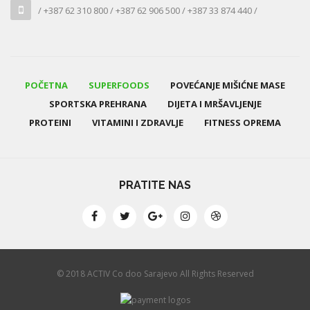
/ +387 62 310 800 / +387 62 906 500 / +387 33 874 440 /
POČETNA
SUPERFOODS
POVEĆANJE MIŠIĆNE MASE
SPORTSKA PREHRANA
DIJETA I MRŠAVLJENJE
PROTEINI
VITAMINI I ZDRAVLJE
FITNESS OPREMA
PRATITE NAS
© 2018 ACTIV Co doo Sarajevo All Rights Reserved