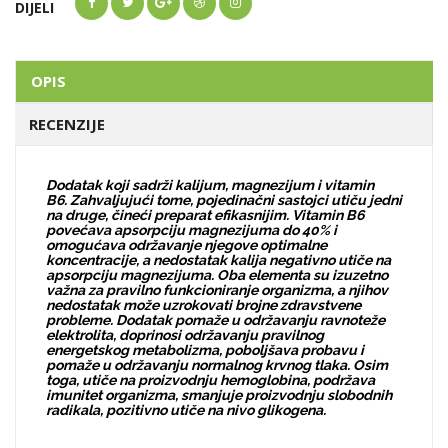
DIJELI
OPIS
RECENZIJE
Dodatak koji sadrži kalijum, magnezijum i vitamin
B6. Zahvaljujući tome, pojedinačni sastojci utiču jedni
na druge, čineći preparat efikasnijim. Vitamin B6
povećava apsorpciju magnezijuma do 40% i
omogućava održavanje njegove optimalne
koncentracije, a nedostatak kalija negativno utiče na
apsorpciju magnezijuma. Oba elementa su izuzetno
važna za pravilno funkcioniranje organizma, a njihov
nedostatak može uzrokovati brojne zdravstvene
probleme. Dodatak pomaže u održavanju ravnoteže
elektrolita, doprinosi održavanju pravilnog
energetskog metabolizma, poboljšava probavu i
pomaže u održavanju normalnog krvnog tlaka. Osim
toga, utiče na proizvodnju hemoglobina, podržava
imunitet organizma, smanjuje proizvodnju slobodnih
radikala, pozitivno utiče na nivo glikogena.