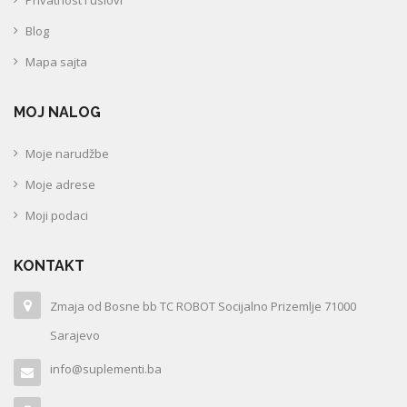
Privatnost i uslovi
Blog
Mapa sajta
MOJ NALOG
Moje narudžbe
Moje adrese
Moji podaci
KONTAKT
Zmaja od Bosne bb TC ROBOT Socijalno Prizemlje 71000
Sarajevo
info@suplementi.ba