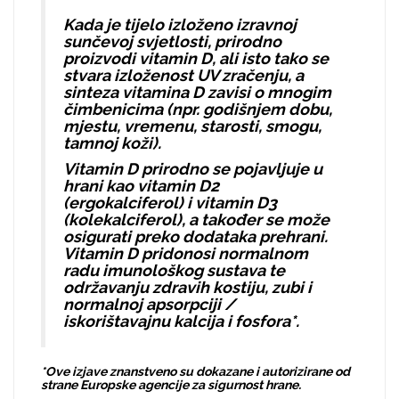
Kada je tijelo izloženo izravnoj
sunčevoj svjetlosti, prirodno
proizvodi vitamin D, ali isto tako se
stvara izloženost UV zračenju, a
sinteza vitamina D zavisi o mnogim
čimbenicima (npr. godišnjem dobu,
mjestu, vremenu, starosti, smogu,
tamnoj koži).
Vitamin D prirodno se pojavljuje u
hrani kao vitamin D2
(ergokalciferol) i vitamin D3
(kolekalciferol), a također se može
osigurati preko dodataka prehrani.
Vitamin D pridonosi normalnom
radu imunološkog sustava te
održavanju zdravih kostiju, zubi i
normalnoj apsorpciji /
iskorištavajnu kalcija i fosfora*.
*Ove izjave znanstveno su dokazane i autorizirane od
strane Europske agencije za sigurnost hrane.