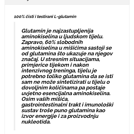
100% čisti i testirani L-glutamin
Glutamin je najzastupljenija
aminokiselina u ljudskom tijelu.
Zapravo, 60% slobodnih
aminokiselina u mišićima sastoji se
od glutamina što ukazuje na njegov
značaj. U stresnim situacijama,
primjerice tijekom i nakon
intenzivnog treninga, tijelu je
potrebno toliko glutamina da se isti
sam ne može sintetizirati u tijelu o
dovoljnim količinama pa postaje
uvjetno esencijalna aminokiselina.
Osim vaših mišića,
gastrointestinalni trakt i imunološki
sustav troše puno glutamina kao
izvor energije i za proizvodnju
nukleotida.