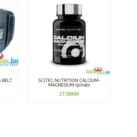
S BELT
SCITEC NUTRITION CALCIUM-
SCI
MAGNESIUM (90tab)
27,00KM