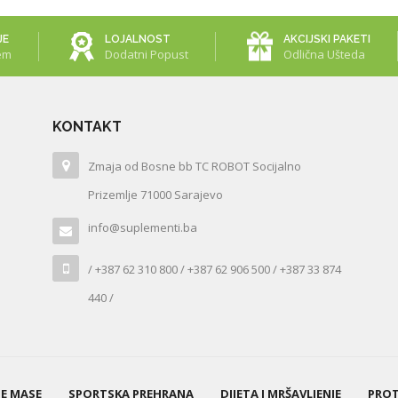
JE
LOJALNOST
AKCIJSKI PAKETI
em
Dodatni Popust
Odlična Ušteda
KONTAKT
Zmaja od Bosne bb TC ROBOT Socijalno
Prizemlje 71000 Sarajevo
info@suplementi.ba
/ +387 62 310 800 / +387 62 906 500 / +387 33 874
440 /
NE MASE
SPORTSKA PREHRANA
DIJETA I MRŠAVLJENJE
PROT