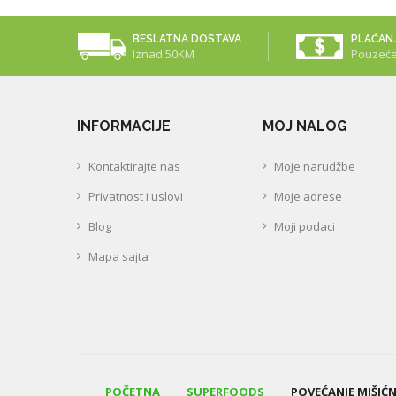
BESLATNA DOSTAVA
PLAĆAN
Iznad 50KM
Pouzeć
INFORMACIJE
MOJ NALOG
Kontaktirajte nas
Moje narudžbe
Privatnost i uslovi
Moje adrese
Blog
Moji podaci
Mapa sajta
POČETNA
SUPERFOODS
POVEĆANJE MIŠIĆ