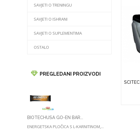
SAVJETI O TRENINGU
SAVJETI O ISHRANI
SAVJETI O SUPLEMENTIMA
OSTALO
PREGLEDANI PROIZVODI
APS)
Puritan's Pride Vitamin D3 50 Mcg
SCITEC
(2000 IU)
25,00KM
BIOTECHUSA GO-EN BAR...
ENERGETSKA PLOČICA S L-KARNITINOM,...