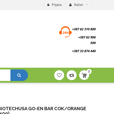
Prijava
Račun
suplementi.ba
+387 62 310 800
+387 62 906
500
+387 33 874 440
0
BIOTECHUSA GO-EN BAR COK/ORANGE
40g)