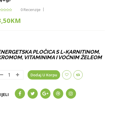
0 Recenzije
3,50KM
ENERGETSKA PLOČICA S L-KARNITINOM,
KROMOM, VITAMINIMA I VOĆNIM ŽELEOM
Dodaj U Korpu
IJELI