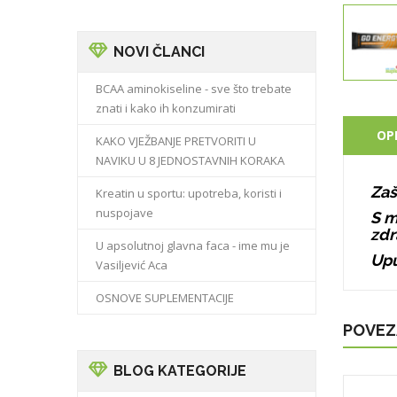
NOVI ČLANCI
BCAA aminokiseline - sve što trebate
znati i kako ih konzumirati
OP
KAKO VJEŽBANJE PRETVORITI U
NAVIKU U 8 JEDNOSTAVNIH KORAKA
Zaš
Kreatin u sportu: upotreba, koristi i
nuspojave
S m
zdr
U apsolutnoj glavna faca - ime mu je
Upu
Vasiljević Aca
OSNOVE SUPLEMENTACIJE
POVEZ
BLOG KATEGORIJE