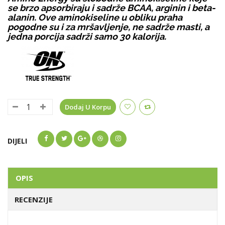
se brzo apsorbiraju i sadrže BCAA, arginin i beta-
alanin. Ove aminokiseline u obliku praha
pogodne su i za mršavljenje, ne sadrže masti, a
jedna porcija sadrži samo 30 kalorija.
Dodaj U Korpu
DIJELI
OPIS
RECENZIJE