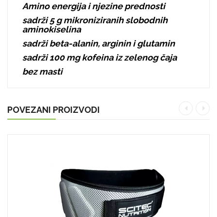
Amino energija i njezine prednosti
sadrži 5 g mikroniziranih slobodnih
aminokiselina
sadrži beta-alanin, arginin i glutamin
sadrži 100 mg kofeina iz zelenog čaja
bez masti
POVEZANI PROIZVODI