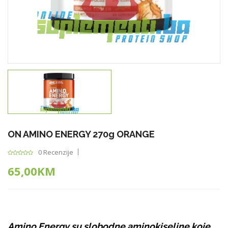
ON AMINO ENERGY 270g ORANGE
0 Recenzije
65,00KM
Amino Energy su slobodne aminokiseline koje