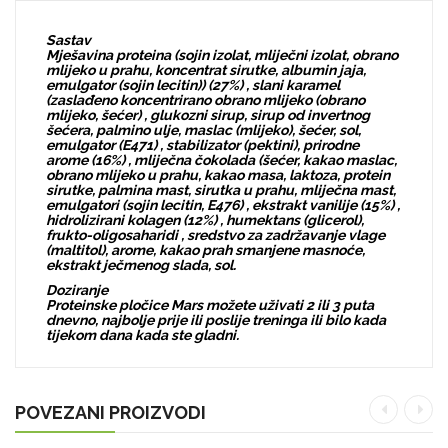
Sastav
Mješavina proteina (sojin izolat, mliječni izolat, obrano
mlijeko u prahu, koncentrat sirutke, albumin jaja,
emulgator (sojin lecitin)) (27%) ‌, slani karamel
(zaslađeno koncentrirano obrano mlijeko (obrano
mlijeko, šećer) ‌, glukozni sirup, sirup od invertnog
šećera, palmino ulje, maslac (mlijeko), šećer‌, sol‌,
emulgator (E471) ‌, stabilizator (pektini), prirodne
arome (16%) ‌, mliječna čokolada (šećer, kakao maslac‌,
obrano mlijeko u prahu, kakao masa‌, laktoza, protein
sirutke, palmina mast‌, sirutka u prahu, mliječna mast‌,
emulgatori (sojin lecitin, E476) ‌, ekstrakt vanilije (15%) ‌,
hidrolizirani kolagen (12%) ‌, humektans (glicerol),
frukto-oligosaharidi‌ , sredstvo za zadržavanje vlage
(maltitol), arome‌, kakao prah smanjene masnoće‌,
ekstrakt ječmenog slada‌, sol.
Doziranje
Proteinske pločice Mars možete uživati ​​2 ili 3 puta
dnevno, najbolje prije ili poslije treninga ili bilo kada
tijekom dana kada ste gladni.
POVEZANI PROIZVODI