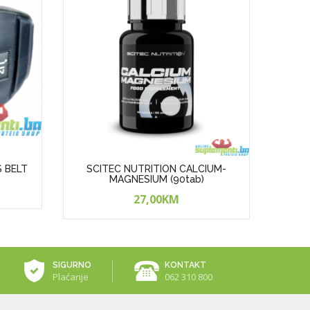
S BELT
SCITEC NUTRITION CALCIUM-
SCI
MAGNESIUM (90tab)
27,00KM
SIGURNO
KONTAKT
Plaćanje
062 310 800