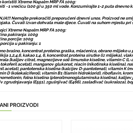
 koristiti Xtreme Napalm MRP FA 100g:
iti ~1 vrećicu (100 g) u 350 ml vode. Konzumirajte 1-2 puta dnevno 
JA!!! Nemojte prekoračiti preporučeni dnevni unos. Proizvod ne smiju
ojaka. Čuvati izvan dohvata male djece. Čuvati na suhom mjestu pr
ojci Xtreme Napalm MRP FA 100g:
čina pakiranja: 100g
čina porcije: 100g
 porcija u pakiranju: 1
no brašno, koncentrat proteina graška, mlaćenica, obrano mlijeko u p
rikija 1,2,4,6, kakao 1,4, 6, koncentrat proteina sirutke (iz mlijeka), vl
rala [kalijev citrat, magnezijeve soli limunske kiseline, vitamin C (L-
-tokoferil acetat), manganov glukonat, niacin (nikotinska kiselina), nat
inil acetat), pantotenska kiselina (kalcijev D-pantotenat), vitamin K (m
min D (kolekalciferol), vitamin B1 (tiamin hidroklorid), riboflavin, kro
nometionin, folna kiselina (pteroilmonoglutaminska kiselina), kalijev jo
iv zgrudnjavanja (E551), zgušnjivač (E466), zaslađivač (sukraloza), boj
ANI PROIZVODI