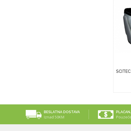
APS)
Puritan's Pride Vitamin D3 50 Mcg
SCITEC
(2000 IU)
25,00KM
BESLATNA DOSTAVA
PLAĆAN
Iznad 50KM
Pouzeć