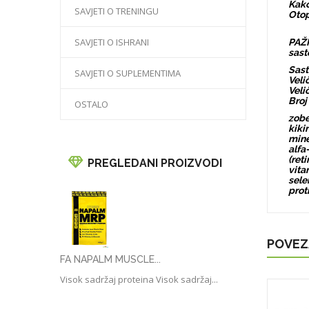
Kako
SAVJETI O TRENINGU
Otop
SAVJETI O ISHRANI
PAŽN
sast
Sast
SAVJETI O SUPLEMENTIMA
Veli
Veli
Broj
OSTALO
zobe
kiki
mine
alfa
(ret
PREGLEDANI PROIZVODI
vita
sele
prot
POVEZ
FA NAPALM MUSCLE...
Visok sadržaj proteina Visok sadržaj...