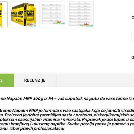
D
IS
RECENZIJE
me Napalm MRP 100g iz FA – vaš suputnik na putu do vaše forme iz 
treme Napalm MRP je formula s više sastojaka koja će jamčiti višedim
a. Proizvod je dobro promišljen sastav proteina, niskoglikemijskih ug
leksom esencijalnih vitamina i minerala. Pripravak je dostupan u ob
remu hranjivog i ukusnog napitka. Svaka porcija prava je pomoć u po
anu, izbor pravih profesionalaca!