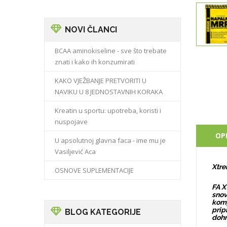
NOVI ČLANCI
BCAA aminokiseline - sve što trebate
znati i kako ih konzumirati
KAKO VJEŽBANJE PRETVORITI U
NAVIKU U 8 JEDNOSTAVNIH KORAKA
Kreatin u sportu: upotreba, koristi i
nuspojave
OP
U apsolutnoj glavna faca - ime mu je
Vasiljević Aca
Xtre
OSNOVE SUPLEMENTACIJE
FA X
snov
komp
prip
BLOG KATEGORIJE
dohr