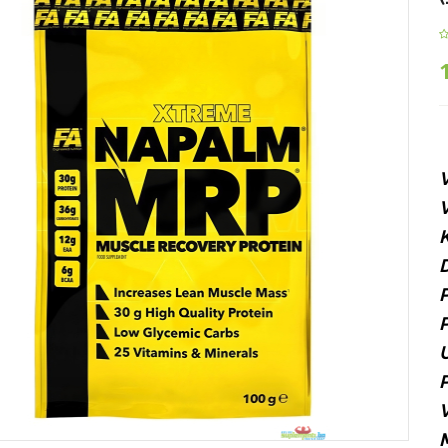
V
V
K
D
P
P
U
P
V
M