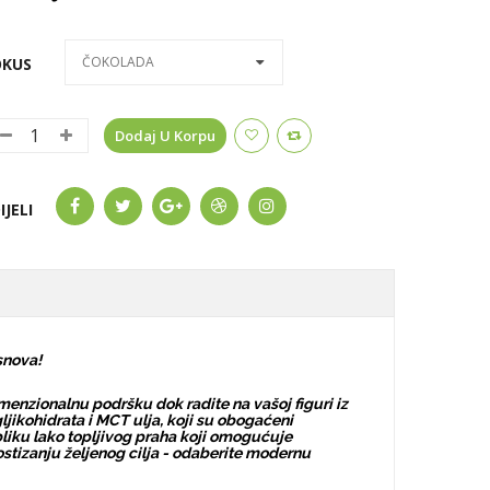
ČOKOLADA
OKUS
Dodaj U Korpu
IJELI
snova!
enzionalnu podršku dok radite na vašoj figuri iz
ljikohidrata i MCT ulja, koji su obogaćeni
liku lako topljivog praha koji omogućuje
stizanju željenog cilja - odaberite modernu