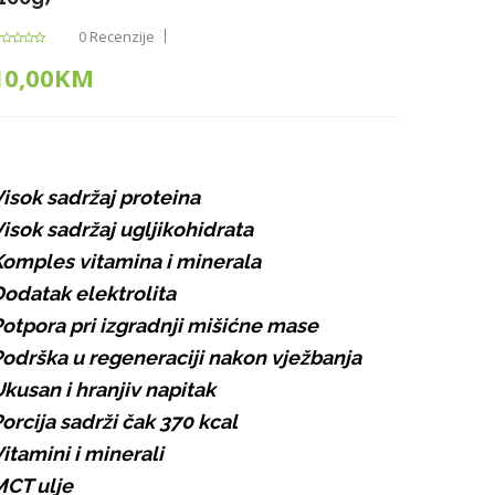
0 Recenzije
10,00KM
isok sadržaj proteina
isok sadržaj ugljikohidrata
omples vitamina i minerala
odatak elektrolita
otpora pri izgradnji mišićne mase
odrška u regeneraciji nakon vježbanja
kusan i hranjiv napitak
orcija sadrži čak 370 kcal
itamini i minerali
CT ulje