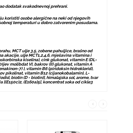
kao dodatak svakodnevnoj prehrani.
 koristiti osobe alergične na neki od njegovih
i sobnoj temperaturi u dobro zatvorenim posudama.
rahu, MCT ulje 3.5, zobene pahuljice, brašno od
akna akacije, ulje MCT1,2,4,6, mješavina vitamina i
askorbinska kiselina), cink glukonat, vitamin E (DL-
rijev molibdat VI, bakrov (II) glukonat, vitamin A
enakinon-7) ), vitamin B6 (piridoksin hidroklorid),
mov pikolinat, vitamin B12 (cijanokobalamin), L-
did, biotin (D - biotin)], himalajska sol, arome, tvar
a [(E150c)2, (E160a)5], koncentrat soka od cikle3