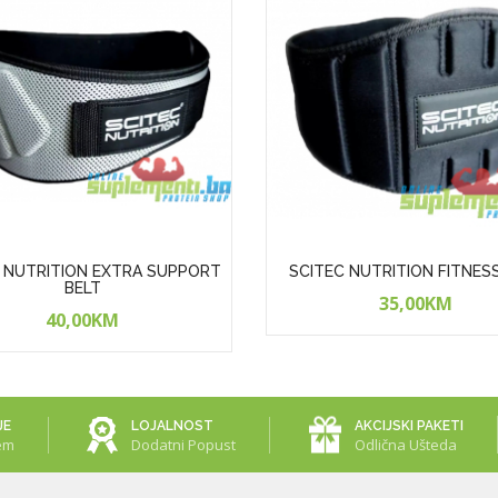
 NUTRITION EXTRA SUPPORT
SCITEC NUTRITION FITNES
BELT
35,00KM
40,00KM
JE
LOJALNOST
AKCIJSKI PAKETI
em
Dodatni Popust
Odlična Ušteda