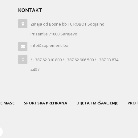
KONTAKT
Zmaja od Bosne bb TC ROBOT Socijalno
Prizemlje 71000 Sarajevo
info@suplementi.ba
/ +387 62 310 800 / +387 62 906 500 / +387 33 874
440 /
NE MASE
SPORTSKA PREHRANA
DIJETA I MRŠAVLJENJE
PROT