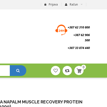
Prijava
Račun
suplementi.ba
+387 62 310 800
+387 62 906
500
+387 33 874 440
0
FA NAPALM MUSCLE RECOVERY PROTEIN
100g)