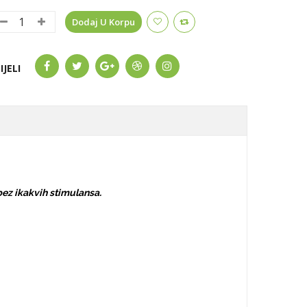
Dodaj U Korpu
IJELI
bez ikakvih stimulansa.