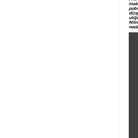
maks
potr
diza
uklj
Nitr
noo