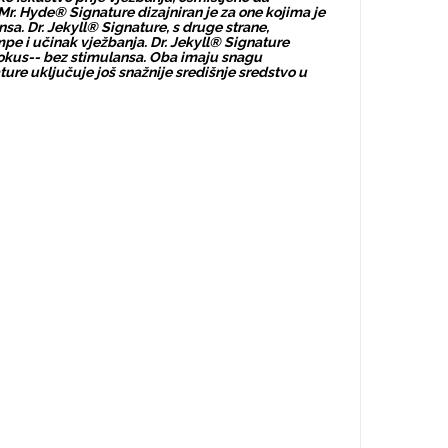
 Mr. Hyde® Signature dizajniran je za one kojima je
sa. Dr. Jekyll® Signature, s druge strane,
pe i učinak vježbanja. Dr. Jekyll® Signature
 fokus-- bez stimulansa. Oba imaju snagu
ture uključuje još snažnije središnje sredstvo u