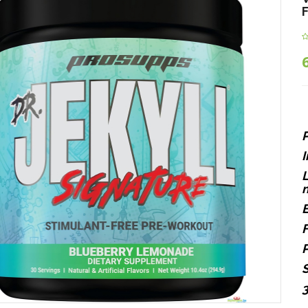
P
L
m
E
F
P
S