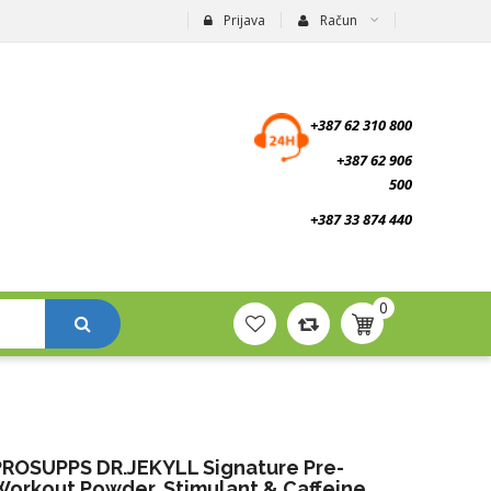
Prijava
Račun
suplementi.ba
+387 62 310 800
+387 62 906
500
+387 33 874 440
0
PROSUPPS DR.JEKYLL Signature Pre-
Workout Powder, Stimulant & Caffeine