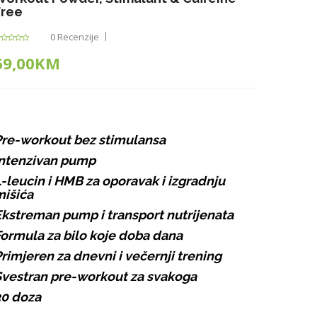
Free
0 Recenzije
69,00KM
re-workout bez stimulansa
Intenzivan pump
-leucin i HMB za oporavak i izgradnju
išića
kstreman pump i transport nutrijenata
ormula za bilo koje doba dana
rimjeren za dnevni i večernji trening
vestran pre-workout za svakoga
30 doza