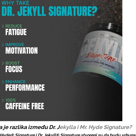
a je razlika između Dr. J
ekylla i Mr. Hyde Signature?
. Hyde® Signature i Dr. Jekyll® Signature stvoreni su da budu vrhuns