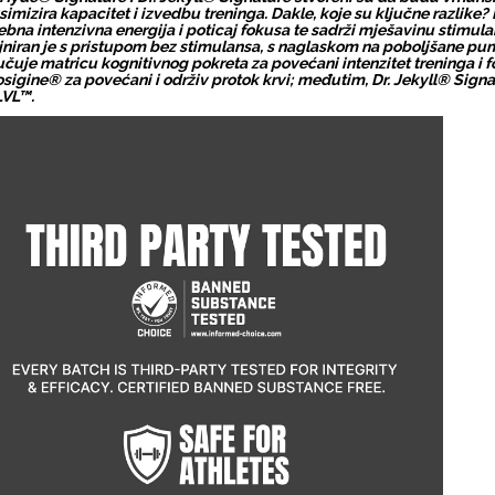
imizira kapacitet i izvedbu treninga. Dakle, koje su ključne razlike?
ebna intenzivna energija i poticaj fokusa te sadrži mješavinu stimulan
jniran je s pristupom bez stimulansa, s naglaskom na poboljšane pum
učuje matricu kognitivnog pokreta za povećani intenzitet treninga i
osigine® za povećani i održiv protok krvi; međutim, Dr. Jekyll® Signa
LVL™.