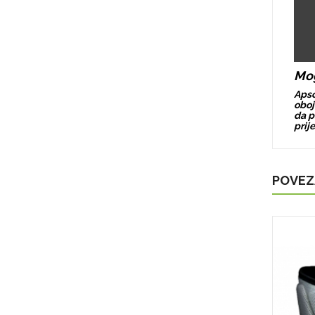
Mog
Apso
oboj
da p
prij
POVEZ