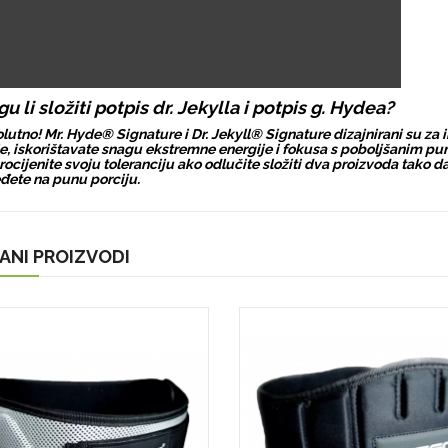
u li složiti potpis dr. Jekylla i potpis g. Hydea?
lutno! Mr. Hyde® Signature i Dr. Jekyll® Signature dizajnirani su za
e, iskorištavate snagu ekstremne energije i fokusa s poboljšanim 
rocijenite svoju toleranciju ako odlučite složiti dva proizvoda tako 
eđete na punu porciju.
ANI PROIZVODI