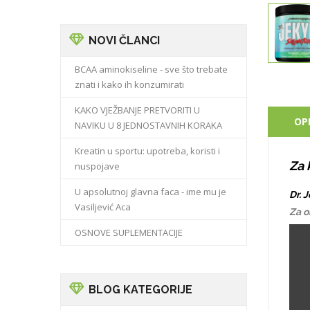
NOVI ČLANCI
BCAA aminokiseline - sve što trebate
znati i kako ih konzumirati
KAKO VJEŽBANJE PRETVORITI U
OP
NAVIKU U 8 JEDNOSTAVNIH KORAKA
Kreatin u sportu: upotreba, koristi i
Za 
nuspojave
U apsolutnoj glavna faca - ime mu je
Dr. 
Vasiljević Aca
Za o
OSNOVE SUPLEMENTACIJE
BLOG KATEGORIJE