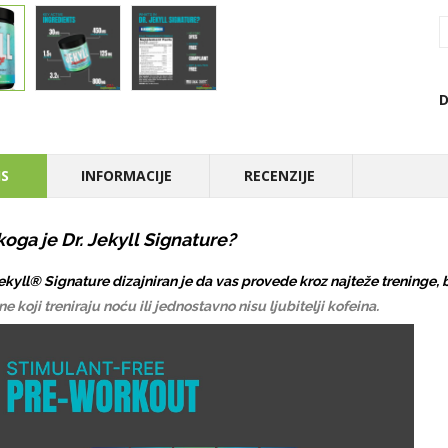
D
IS
INFORMACIJE
RECENZIJE
koga je Dr. Jekyll Signature?
Jekyll® Signature dizajniran je da vas provede kroz najteže treninge, 
ne koji treniraju noću ili jednostavno nisu ljubitelji kofeina.