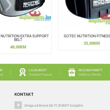
 NUTRITION EXTRA SUPPORT
SCITEC NUTRITION FITNES
BELT
35,00KM
40,00KM
JE
LOJALNOST
AKCIJSKI PAKETI
em
Dodatni Popust
Odlična Ušteda
KONTAKT
Zmaja od Bosne bb TC ROBOT Socijalno