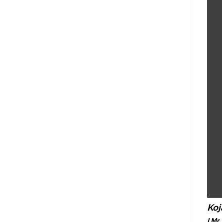
Koj
I Mr