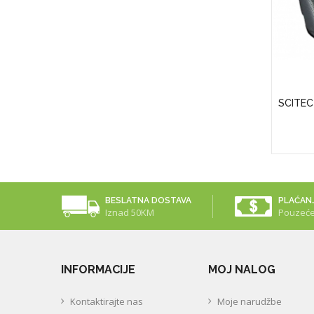
APS)
Puritan's Pride Vitamin D3 50 Mcg
SCITEC
(2000 IU)
25,00KM
BESLATNA DOSTAVA
PLAĆAN
Iznad 50KM
Pouzeć
INFORMACIJE
MOJ NALOG
Kontaktirajte nas
Moje narudžbe