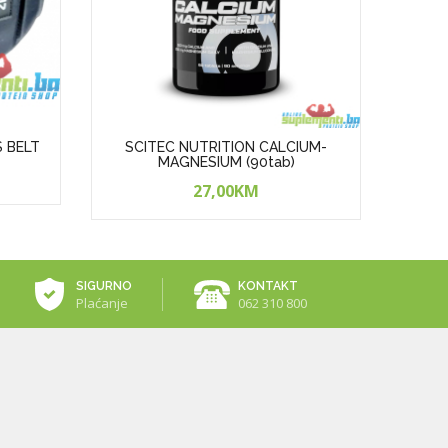
S BELT
SCITEC NUTRITION CALCIUM-
SCI
MAGNESIUM (90tab)
27,00KM
SIGURNO
KONTAKT
Plaćanje
062 310 800