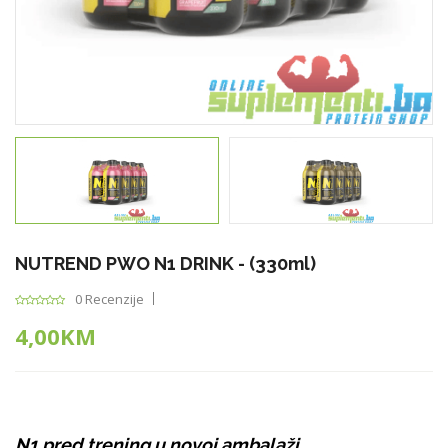
NUTREND PWO N1 DRINK - (330ml)
0 Recenzije
4,00KM
N1 pred trening u novoj ambalaži