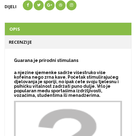
DIJELI
OPIS
RECENZIJE
Guarana je prirodni stimulans
a njezine sjemenke sadrže višestruko više
kofeina nego zrna kave. Početak stimulirajućeg
djelovanja je sporiji, no ipak ćete svoju tjelesnu i
psihičku vitalnost zadržati puno dulje. Vrlo je
popularan među sportašima izdržljivosti,
vozačima, studentima ili menadžerima.