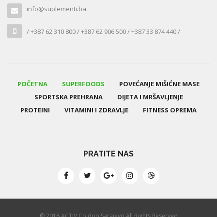
info@suplementi.ba
/ +387 62 310 800 / +387 62 906 500 / +387 33 874 440 /
POČETNA
SUPERFOODS
POVEĆANJE MIŠIĆNE MASE
SPORTSKA PREHRANA
DIJETA I MRŠAVLJENJE
PROTEINI
VITAMINI I ZDRAVLJE
FITNESS OPREMA
PRATITE NAS
© 2018 ACTIV Co doo Sarajevo All Rights Reserved