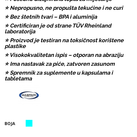
⭐ Nepropusno, ne propušta tekućine i ne curi
⭐ Bez štetnih tvari – BPA i aluminija
⭐ Certificiran je od strane TÜV Rheinland
laboratorija
⭐ Proizvod je testiran na toksičnost korištene
plastike
⭐ Visokokvalitetan ispis – otporan na abraziju
⭐ Ima nastavak za piće, zatvoren zasunom
⭐ Spremnik za suplemente u kapsulama i
tabletama
BOJA