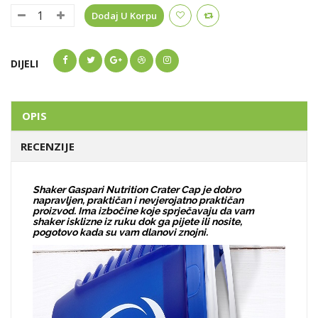
Dodaj U Korpu
DIJELI
OPIS
RECENZIJE
Shaker Gaspari Nutrition Crater Cap je dobro
napravljen, praktičan i nevjerojatno praktičan
proizvod. Ima izbočine koje sprječavaju da vam
shaker isklizne iz ruku dok ga pijete ili nosite,
pogotovo kada su vam dlanovi znojni.