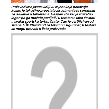
Proizvod ima jasno vidljivu mjeru koja pokazuje
koliko je tekućine preostalo za uzimanje te spremnik
za dodatke u tabletama. Gaspari shaker je izuzetno
lagan pa ga možete ponijeti i u teretanu, lako će stati
u svaku sportsku torbu. Crater Cap je certificiran od
strane TÜV Rheinland za toksičnu sigurnost, ti testovi
se mogu pronaći u listu proizvoda.