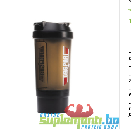
-
c
-
-
z
-
N
-
n
p