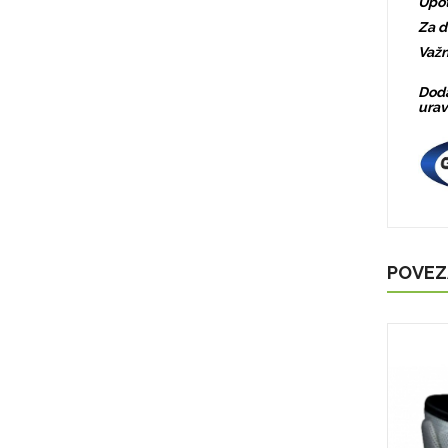
Upot
Za d
Važn
Doda
urav
POVEZ