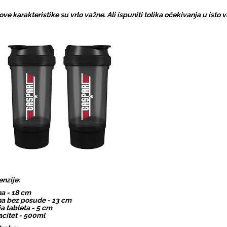
ove karakteristike su vrlo važne. Ali ispuniti tolika očekivanja u isto 
nzije:
na - 18 cm
na bez posude - 13 cm
ja tableta - 5 cm
citet - 500ml