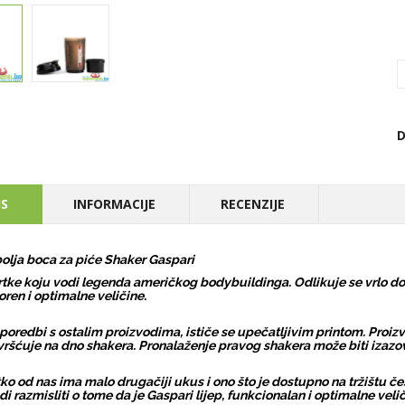
D
IS
INFORMACIJE
RECENZIJE
olja boca za piće Shaker Gaspari
vrtke koju vodi legenda američkog bodybuildinga. Odlikuje se vrlo dob
oren i optimalne veličine.
poredbi s ostalim proizvodima, ističe se upečatljivim printom. Proizv
vršćuje na dno shakera. Pronalaženje pravog shakera može biti izazov
ko od nas ima malo drugačiji ukus i ono što je dostupno na tržištu če
edi razmisliti o tome da je Gaspari lijep, funkcionalan i optimalne velič