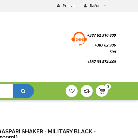
Prijava
Račun
suplementi.ba
+387 62 310 800
+387 62 906
500
+387 33 874 440
0
GASPARI SHAKER - MILITARY BLACK -
500ml)