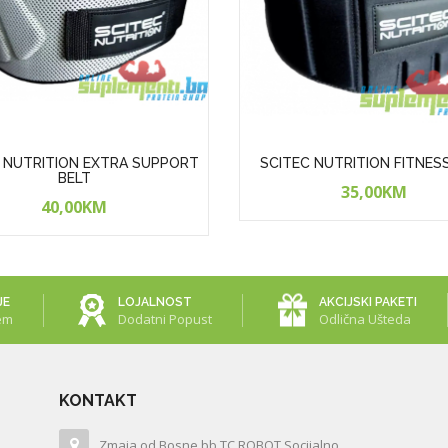
 NUTRITION EXTRA SUPPORT
SCITEC NUTRITION FITNES
BELT
35,00KM
40,00KM
JE
LOJALNOST
AKCIJSKI PAKETI
em
Dodatni Popust
Odlična Ušteda
KONTAKT
Zmaja od Bosne bb TC ROBOT Socijalno