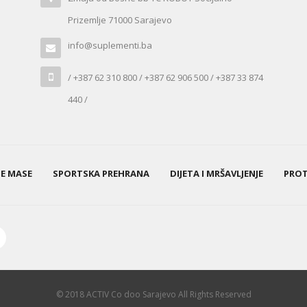
Prizemlje 71000 Sarajevo
info@suplementi.ba
/ +387 62 310 800 / +387 62 906 500 / +387 33 874
440 /
NE MASE
SPORTSKA PREHRANA
DIJETA I MRŠAVLJENJE
PROT
© 2018 ACTIV Co doo Sarajevo All Rights Reserved