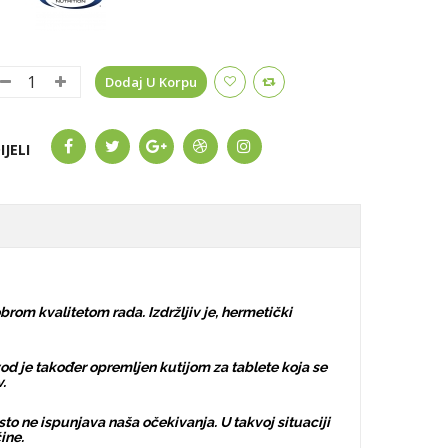
Dodaj U Korpu
IJELI
rom kvalitetom rada. Izdržljiv je, hermetički
od je također opremljen kutijom za tablete koja se
.
sto ne ispunjava naša očekivanja. U takvoj situaciji
ine.