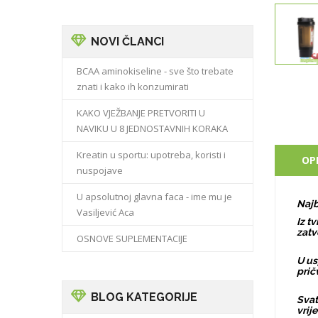
NOVI ČLANCI
BCAA aminokiseline - sve što trebate
znati i kako ih konzumirati
KAKO VJEŽBANJE PRETVORITI U
NAVIKU U 8 JEDNOSTAVNIH KORAKA
Kreatin u sportu: upotreba, koristi i
OP
nuspojave
U apsolutnoj glavna faca - ime mu je
Najb
Vasiljević Aca
Iz t
zatv
OSNOVE SUPLEMENTACIJE
U us
prič
BLOG KATEGORIJE
Svat
vrij