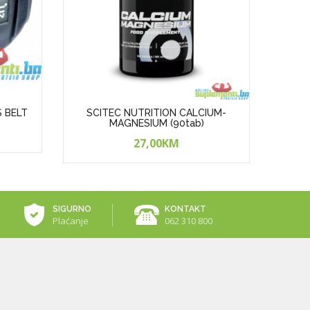
S BELT
SCITEC NUTRITION CALCIUM-
SCI
MAGNESIUM (90tab)
27,00KM
SIGURNO
KONTAKT
Plaćanje
062 310 800