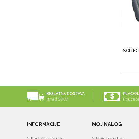
APS)
Puritan's Pride Vitamin D3 50 Mcg
SCITEC
(2000 IU)
25,00KM
BESLATNA DOSTAVA
PLAĆAN
Iznad 50KM
Pouzeć
INFORMACIJE
MOJ NALOG
Kontaktirajte nas
Moje narudžbe