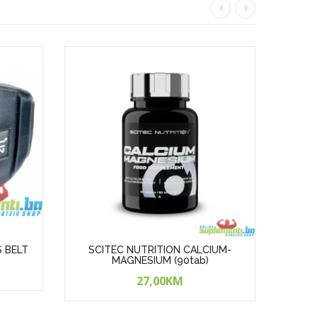
S BELT
SCITEC NUTRITION CALCIUM-
SCI
MAGNESIUM (90tab)
27,00KM