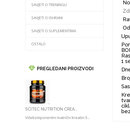
Nor
SAVJETI O TRENINGU
Zdr
SAVJETI O ISHRANI
Rav
Odr
SAVJETI O SUPLEMENTIMA
Upu
OSTALO
Pom
BOM
Ras
1 s
PREGLEDANI PROIZVODI
Dne
Bro
Sas
Kre
tva
cik
SCITEC NUTRITION CREA...
bez
Višekomponentni matrični kreatin-5...