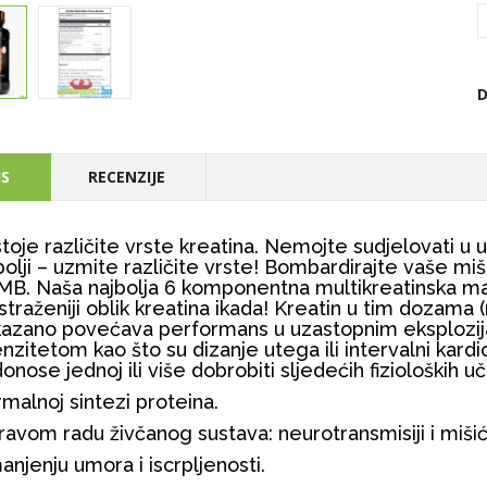
D
IS
RECENZIJE
toje različite vrste kreatina. Nemojte sudjelovati u uz
bolji – uzmite različite vrste! Bombardirajte vaše m
B. Naša najbolja 6 komponentna multikreatinska ma
istraženiji oblik kreatina ikada! Kreatin u tim doza
azano povećava performans u uzastopnim eksplozijam
enzitetom kao što su dizanje utega ili intervalni kardi
donose jednoj ili više dobrobiti sljedećih fizioloških uč
malnoj sintezi proteina.
avom radu živčanog sustava: neurotransmisiji i mišićno
njenju umora i iscrpljenosti.