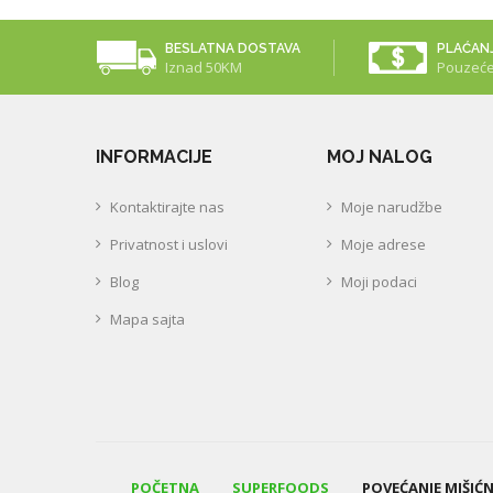
BESLATNA DOSTAVA
PLAĆAN
Iznad 50KM
Pouzeć
INFORMACIJE
MOJ NALOG
Kontaktirajte nas
Moje narudžbe
Privatnost i uslovi
Moje adrese
Blog
Moji podaci
Mapa sajta
POČETNA
SUPERFOODS
POVEĆANJE MIŠIĆ