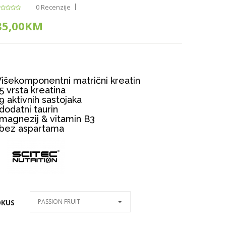
0 Recenzije
85,00KM
išekomponentni matrični kreatin
5 vrsta kreatina
9 aktivnih sastojaka
dodatni taurin
magnezij & vitamin B3
-bez aspartama
PASSION FRUIT
OKUS