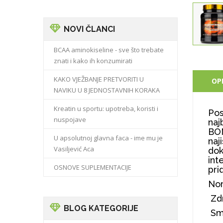
NOVI ČLANCI
BCAA aminokiseline - sve što trebate
znati i kako ih konzumirati
KAKO VJEŽBANJE PRETVORITI U
OP
NAVIKU U 8 JEDNOSTAVNIH KORAKA
Kreatin u sportu: upotreba, koristi i
Pos
nuspojave
naj
BOM
U apsolutnoj glavna faca - ime mu je
naj
Vasiljević Aca
dok
int
OSNOVE SUPLEMENTACIJE
pri
Nor
Zdr
BLOG KATEGORIJE
Sma