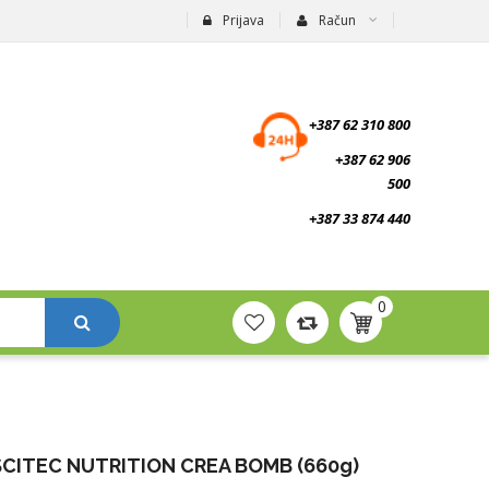
Prijava
Račun
suplementi.ba
+387 62 310 800
+387 62 906
500
+387 33 874 440
0
SCITEC NUTRITION CREA BOMB (660g)