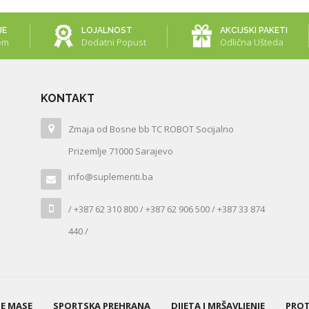
JE
LOJALNOST
AKCIJSKI PAKETI
em
Dodatni Popust
Odlična Ušteda
KONTAKT
Zmaja od Bosne bb TC ROBOT Socijalno
Prizemlje 71000 Sarajevo
info@suplementi.ba
/ +387 62 310 800 / +387 62 906 500 / +387 33 874
440 /
NE MASE
SPORTSKA PREHRANA
DIJETA I MRŠAVLJENJE
PROT