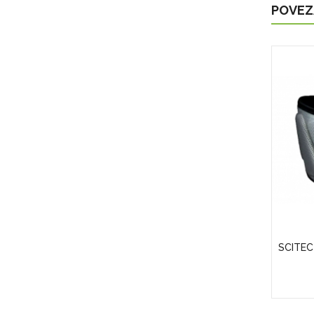
POVEZ
APS)
Puritan's Pride Vitamin D3 50 Mcg
SCITEC
(2000 IU)
25,00KM