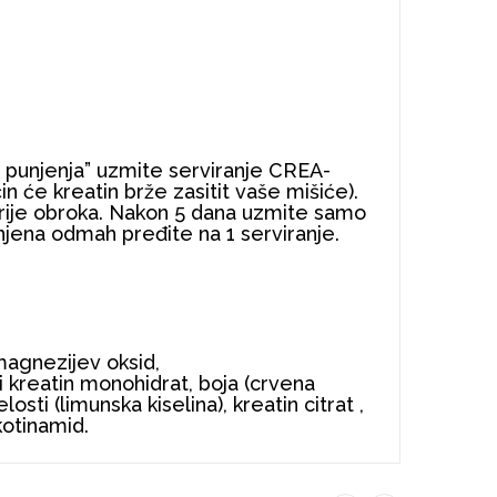
i punjenja” uzmite serviranje CREA-
n će kreatin brže zasitit vaše mišiće).
prije obroka. Nakon 5 dana uzmite samo
unjena odmah pređite na 1 serviranje.
magnezijev oksid,
ani kreatin monohidrat, boja (crvena
osti (limunska kiselina), kreatin citrat ,
kotinamid.