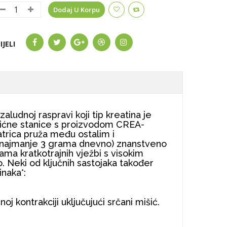
Dodaj U Korpu
IJELI
aludnoj raspravi koji tip kreatina je
išićne stanice s proizvodom CREA-
trica pruža među ostalim i
ma (najmanje 3 grama dnevno) znanstveno
a kratkotrajnih vježbi s visokim
o. Neki od ključnih sastojaka također
inaka*:
j kontrakciji uključujući srčani mišić.