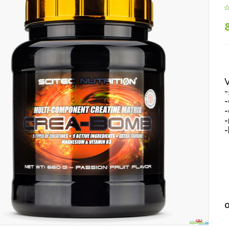
V
-
-
-
-