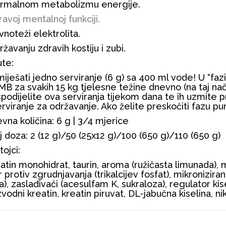
malnom metabolizmu energije.
avoj mentalnoj funkciji.
noteži elektrolita.
žavanju zdravih kostiju i zubi.
te:
iješati jedno serviranje (6 g) sa 400 ml vode! U “faz
B za svakih 15 kg tjelesne težine dnevno (na taj nači
podijelite ova serviranja tijekom dana te ih uzmite 
erviranje za održavanje. Ako želite preskočiti fazu p
vna količina:
6 g | 3/4 mjerice
j doza:
2 (12 g)/50 (25x12 g)/100 (650 g)/110 (650 g)
tojci:
atin monohidrat, taurin, aroma (ružičasta limunada), 
r protiv zgrudnjavanja (trikalcijev fosfat), mikronizir
la), zaslađivači (acesulfam K, sukraloza), regulator kisel
vodni kreatin, kreatin piruvat, DL-jabučna kiselina, ni