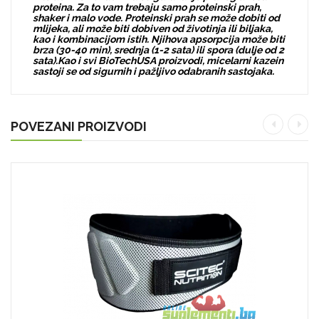
proteina. Za to vam trebaju samo proteinski prah,
shaker i malo vode. Proteinski prah se može dobiti od
mlijeka, ali može biti dobiven od životinja ili biljaka,
kao i kombinacijom istih. Njihova apsorpcija može biti
brza (30-40 min), srednja (1-2 sata) ili spora (dulje od 2
sata).
Kao i svi BioTechUSA proizvodi, micelarni kazein
sastoji se od sigurnih i pažljivo odabranih sastojaka.
POVEZANI PROIZVODI