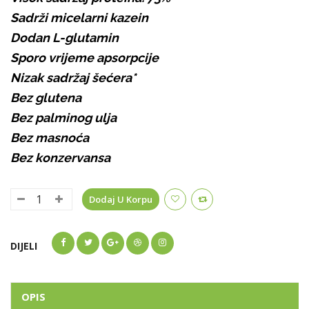
Sadrži micelarni kazein
Dodan L-glutamin
Sporo vrijeme apsorpcije
Nizak sadržaj šećera*
Bez glutena
Bez palminog ulja
Bez masnoća
Bez konzervansa
Dodaj U Korpu
DIJELI
OPIS