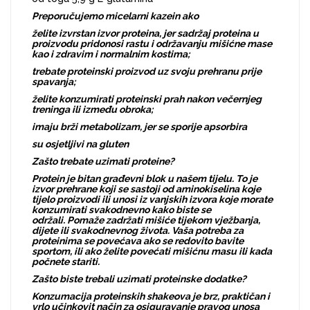
Preporučujemo micelarni kazein ako
želite izvrstan izvor proteina, jer sadržaj proteina u
proizvodu pridonosi rastu i održavanju mišićne mase
kao i zdravim i normalnim kostima;
trebate proteinski proizvod uz svoju prehranu prije
spavanja;
želite konzumirati proteinski prah nakon večernjeg
treninga ili između obroka;
imaju brži metabolizam, jer se sporije apsorbira
su osjetljivi na gluten
Zašto trebate uzimati proteine?
Protein je bitan građevni blok u našem tijelu. To je
izvor prehrane koji se sastoji od aminokiselina koje
tijelo proizvodi ili unosi iz vanjskih izvora koje morate
konzumirati svakodnevno kako biste se
održali. Pomaže zadržati mišiće tijekom vježbanja,
dijete ili svakodnevnog života. Vaša potreba za
proteinima se povećava ako se redovito bavite
sportom, ili ako želite povećati mišićnu masu ili kada
počnete stariti.
Zašto biste trebali uzimati proteinske dodatke?
Konzumacija proteinskih shakeova je brz, praktičan i
vrlo učinkovit način za osiguravanje pravog unosa