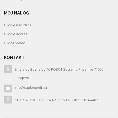
MOJ NALOG
Moje narudžbe
Moje adrese
Moji podaci
KONTAKT
Zmaja od Bosne bb TC ROBOT Socijalno Prizemlje 71000
Sarajevo
info@suplementi.ba
/ +387 62 310 800 / +387 62 906 500 / +387 33 874 440 /