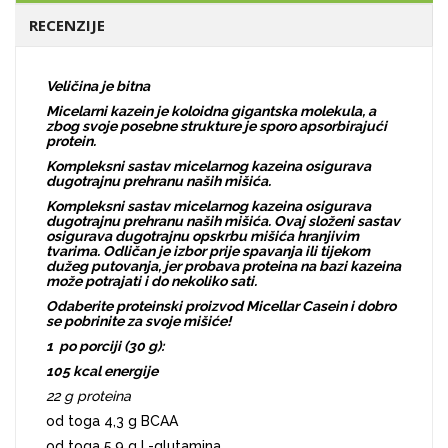
RECENZIJE
Veličina je bitna
Micelarni kazein je koloidna gigantska molekula, a
zbog svoje posebne strukture je sporo apsorbirajući
protein.
Kompleksni sastav micelarnog kazeina osigurava
dugotrajnu prehranu naših mišića.
Kompleksni sastav micelarnog kazeina osigurava
dugotrajnu prehranu naših mišića. Ovaj složeni sastav
osigurava dugotrajnu opskrbu mišića hranjivim
tvarima. Odličan je izbor prije spavanja ili tijekom
dužeg putovanja, jer probava proteina na bazi kazeina
može potrajati i do nekoliko sati.
Odaberite proteinski proizvod Micellar Casein i dobro
se pobrinite za svoje mišiće!
1 po porciji (30 g):
105 kcal energije
22 g proteina
od toga 4,3 g BCAA
od toga 5,9 g L-glutamina