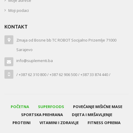
Moje adrese
Moji podaci
KONTAKT
Zmaja od Bosne bb TC ROBOT Socijalno Prizemlje 71000
Sarajevo
info@suplementi.ba
/ +387 62 310 800 / +387 62 906 500 / +387 33 874 440 /
POČETNA
SUPERFOODS
POVEĆANJE MIŠIĆNE MASE
SPORTSKA PREHRANA
DIJETA I MRŠAVLJENJE
PROTEINI
VITAMINI I ZDRAVLJE
FITNESS OPREMA