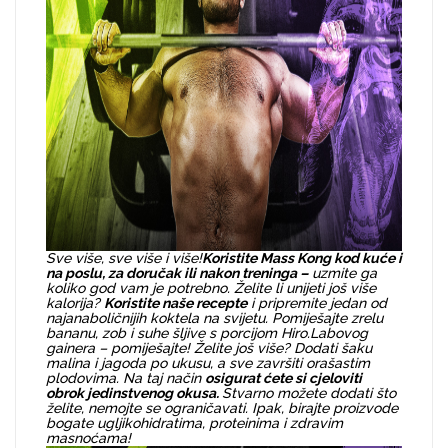
Sve više, sve više i više!
Koristite Mass Kong kod kuće i
na poslu, za doručak ili nakon treninga –
uzmite ga
koliko god vam je potrebno. Želite li unijeti još više
kalorija?
Koristite naše recepte
i pripremite jedan od
najanaboličnijih koktela na svijetu. Pomiješajte zrelu
bananu, zob i suhe šljive s porcijom Hiro.Labovog
gainera – pomiješajte! Želite još više? Dodati šaku
malina i jagoda po ukusu, a sve završiti orašastim
plodovima. Na taj način
osigurat ćete si cjeloviti
obrok jedinstvenog okusa.
Stvarno možete dodati što
želite, nemojte se ograničavati. Ipak, birajte proizvode
bogate ugljikohidratima, proteinima i zdravim
masnoćama!