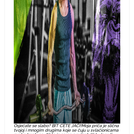
Osjećate se slabo? BIT ĆETE JAČI!
Moja priča je slična
tvojoj i mnogim drugima koje se čuju u svlačionicama