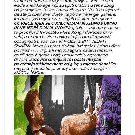
svake teretane. Ali to je samo povijest, Kid… Jesu li
ikada imali kolege koji su uprli prstom u tebe zbog
tvoje smiješne težine i mršavih ruku? Unatoč činjenici
da ste probali sve: dijete, naporne treninge, gainere,
kreatin – još uvijek niste vidjeli nikakve promjene?
ČOVJEČE, RADI SE O KALORIJAMA!!! JEDNOSTAVNO
IH NE JEDEŠ DOVOLJNO!!!
Kraj šale – vrijeme je da se
to promijeni! Iskoristite Mass Kong i dokažite prvo
sebi, a potom i svima onima koji su imali drskosti
posumnjati u vas, da I VI MOŽETE BITI VELIKI I
SNAŽNI! Neka i u tvom slučaju biti mršav i slab uđe u
povijest ???? Izgradi moćnu figuru, širokih ramena,
grudi poput gorile i nogu nalik deblu ogromnog
drveta.
Izazovite sumnjičave i postavite plan
povećanja mišićne mase od 5 kg u mjesec dana!
Da,
moguće je koristiti prekomjernu zalihu kalorija iz
MASS KONG-a!