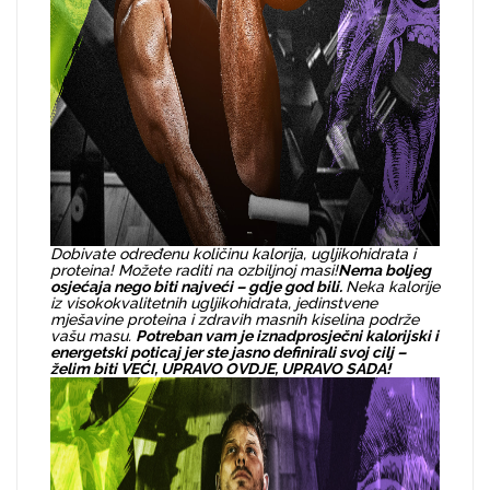
Dobivate određenu količinu kalorija, ugljikohidrata i
proteina! Možete raditi na ozbiljnoj masi!
Nema boljeg
osjećaja nego biti najveći – gdje god bili.
Neka kalorije
iz visokokvalitetnih ugljikohidrata, jedinstvene
mješavine proteina i zdravih masnih kiselina podrže
vašu masu.
Potreban vam je iznadprosječni kalorijski i
energetski poticaj jer ste jasno definirali svoj cilj –
želim biti VEĆI, UPRAVO OVDJE, UPRAVO SADA!