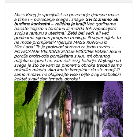
Mass Kong je specijalist za povećanje tjelesne mase,
a time i – povećanje snage i snage.
Svi to znamo, ali
budimo konkretni – veličina je kralj!
Već godinama
bacate željezo u teretanu ili možda tek započinjete
svoju avanturu s utezima? Želiš biti veći, ali već
godinama nijedan program treninga ili super dijeta to
ne može promijeniti? Vjerujte MASS KONG-u iz
Hiro.Laba! To je proizvod stvoren za jednu svrhu –
POVEĆANJE VELIČINE SVOJE MIŠIĆNE MASE! Jedna
porcija proizvoda pomiješana s 500 ml obranog
mlijeka osigurat će vam čak 1123 kalorije. Najbolje od
svega je što će vam za pripremu obroka trebati samo
nekoliko minuta. Ako imate kompleks da ste manji ili
samo mršavi, ne oklijevajte više i pijte ovaj anabolički
koktel svaki dan između obroka!