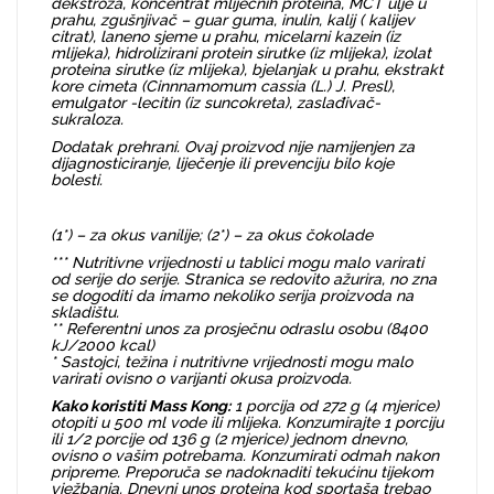
dekstroza, koncentrat mliječnih proteina, MCT ulje u
prahu, zgušnjivač – guar guma, inulin, kalij ( kalijev
citrat), laneno sjeme u prahu, micelarni kazein (iz
mlijeka), hidrolizirani protein sirutke (iz mlijeka), izolat
proteina sirutke (iz mlijeka), bjelanjak u prahu, ekstrakt
kore cimeta (Cinnnamomum cassia (L.) J. Presl),
emulgator -lecitin (iz suncokreta), zaslađivač-
sukraloza.
Dodatak prehrani. Ovaj proizvod nije namijenjen za
dijagnosticiranje, liječenje ili prevenciju bilo koje
bolesti.
(1*) – za okus vanilije; (2*) – za okus čokolade
*** Nutritivne vrijednosti u tablici mogu malo varirati
od serije do serije. Stranica se redovito ažurira, no zna
se dogoditi da imamo nekoliko serija proizvoda na
skladištu.
** Referentni unos za prosječnu odraslu osobu (8400
kJ/2000 kcal)
* Sastojci, težina i nutritivne vrijednosti mogu malo
varirati ovisno o varijanti okusa proizvoda.
Kako koristiti Mass Kong:
1 porcija od 272 g (4 mjerice)
otopiti u 500 ml vode ili mlijeka. Konzumirajte 1 porciju
ili 1/2 porcije od 136 g (2 mjerice) jednom dnevno,
ovisno o vašim potrebama. Konzumirati odmah nakon
pripreme. Preporuča se nadoknaditi tekućinu tijekom
vježbanja. Dnevni unos proteina kod sportaša trebao