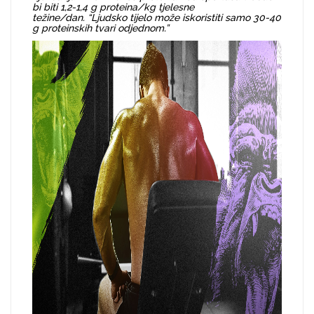
bi biti 1,2-1,4 g proteina/kg tjelesne
težine/dan. “Ljudsko tijelo može iskoristiti samo 30-40
g proteinskih tvari odjednom.”