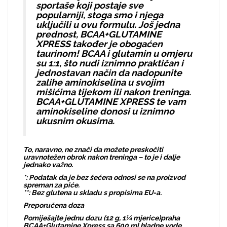
sportaše koji postaje sve
popularniji, stoga smo i njega
uključili u ovu formulu. Još jedna
prednost, BCAA+GLUTAMINE
XPRESS također je obogaćen
taurinom! BCAA i glutamin u omjeru
su 1:1, što nudi iznimno praktičan i
jednostavan način da nadopunite
zalihe aminokiselina u svojim
mišićima tijekom ili nakon treninga.
BCAA+GLUTAMINE XPRESS te vam
aminokiseline donosi u iznimno
ukusnim okusima.
To, naravno, ne znači da možete preskočiti
uravnotežen obrok nakon treninga – to je i dalje
jednako važno.
*: Podatak da je bez šećera odnosi se na proizvod
spreman za piće.
**: Bez glutena u skladu s propisima EU-a.
Preporučena doza
Pomiješajte jednu dozu (12 g, 1¼ mjerice)praha
BCAA+Glutamine Xpress sa 600 ml hladne vode.