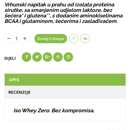
Vrhunski napitak u prahu od izolata proteina
sirutke, sa smanjenim udjelom laktoze, bez
šećera* i glutena**, s dodanim aminokiselinama
BCAA i glutaminom, šećerima i zaslađivačem.
Dodaj U Korpu
DIJELI
OPIS
RECENZIJE
Iso Whey Zero. Bez kompromisa.