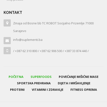
KONTAKT
Zmaja od Bosne bb TC ROBOT Socijalno Prizemlje 71000
Sarajevo
info@suplementi.ba
/ +387 62 310 800 / +387 62 906 500 / +387 33 874 440 /
POČETNA
SUPERFOODS
POVEĆANJE MIŠIĆNE MASE
SPORTSKA PREHRANA
DIJETA I MRŠAVLJENJE
PROTEINI
VITAMINI I ZDRAVLJE
FITNESS OPREMA