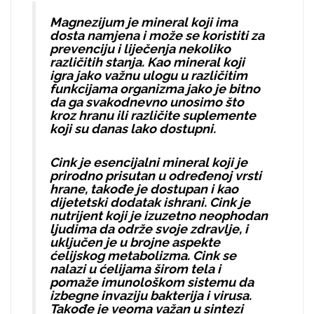
Magnezijum je mineral koji ima
dosta namjena i može se koristiti za
prevenciju i liječenja nekoliko
različitih stanja. Kao mineral koji
igra jako važnu ulogu u različitim
funkcijama organizma jako je bitno
da ga svakodnevno unosimo što
kroz hranu ili različite suplemente
koji su danas lako dostupni.
Cink je esencijalni mineral koji je
prirodno prisutan u određenoj vrsti
hrane, takođe je dostupan i kao
dijetetski dodatak ishrani. Cink je
nutrijent koji je izuzetno neophodan
ljudima da održe svoje zdravlje, i
uključen je u brojne aspekte
ćelijskog metabolizma. Cink se
nalazi u ćelijama širom tela i
pomaže imunološkom sistemu da
izbegne invaziju bakterija i virusa.
Takođe je veoma važan u sintezi