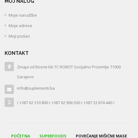
MOJ NALOG
Moje narudžbe
Moje adrese
Moji podaci
KONTAKT
Zmaja od Bosne bb TC ROBOT Socijalno Prizemlje 71000
Sarajevo
info@suplementi.ba
/ +387 62 310 800 / +387 62 906 500 / +387 33 874 440 /
POČETNA
SUPERFOODS
POVEĆANJE MIŠIĆNE MASE