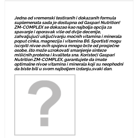
Jedna od vremenski testiranih i dokazanih formula
suplemenata sada je dostupna od Gaspari Nutrition!
ZM-COMPLEX se dokazao kao najbolja opcija za
spavanje i oporavak više od dvije decenije,
zahvaljujući uključivanju moćnih vitamina i minerala
poput cinka, magnezija i vitamina B6. Sportisti mogu
iscrpiti nivoe ovih spojeva mnogo brže od prosječne
osobe, što može uzrokovati smanjenje sinteze
mišićnih proteina i kvaliteta sna. Koristeći Gaspari
Nutrition ZM-COMPLEX, garantujete da imate
optimalne nivoe vitamina i minerala koji su neophodni
da biste bili u svom najboljem izdanju,svaki dan.