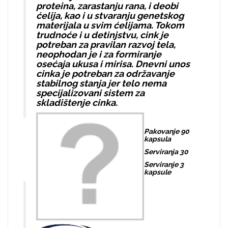
proteina, zarastanju rana, i deobi
ćelija, kao i u stvaranju genetskog
materijala u svim ćelijama. Tokom
trudnoće i u detinjstvu, cink je
potreban za pravilan razvoj tela,
neophodan je i za formiranje
osećaja ukusa i mirisa. Dnevni unos
cinka je potreban za održavanje
stabilnog stanja jer telo nema
specijalizovani sistem za
skladištenje cinka.
Pakovanje 90
kapsula
Serviranja 30
Serviranje 3
kapsule