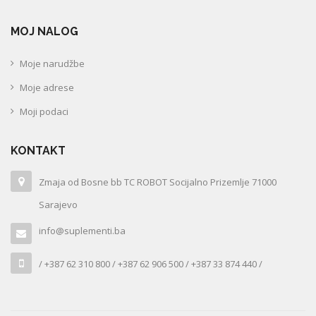
MOJ NALOG
Moje narudžbe
Moje adrese
Moji podaci
KONTAKT
Zmaja od Bosne bb TC ROBOT Socijalno Prizemlje 71000
Sarajevo
info@suplementi.ba
/ +387 62 310 800 / +387 62 906 500 / +387 33 874 440 /