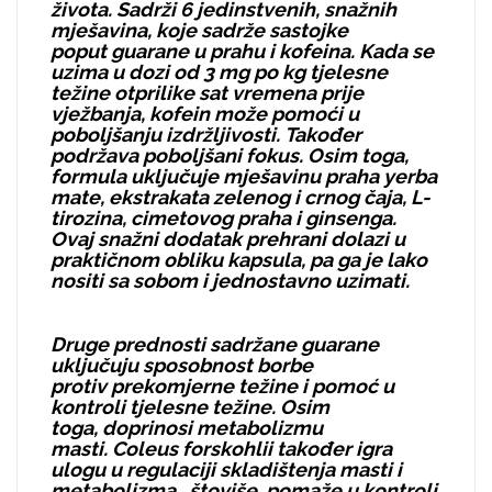
života. Sadrži 6 jedinstvenih, snažnih
mješavina, koje sadrže sastojke
poput guarane u prahu i kofeina. Kada se
uzima u dozi od 3 mg po kg tjelesne
težine otprilike sat vremena prije
vježbanja, kofein može pomoći u
poboljšanju izdržljivosti. Također
podržava poboljšani fokus. Osim toga,
formula uključuje mješavinu praha yerba
mate, ekstrakata zelenog i crnog čaja, L-
tirozina, cimetovog praha i ginsenga.
Ovaj snažni dodatak prehrani dolazi u
praktičnom obliku kapsula, pa ga je lako
nositi sa sobom i jednostavno uzimati.
Druge prednosti sadržane guarane
uključuju sposobnost borbe
protiv prekomjerne težine i pomoć u
kontroli tjelesne težine. Osim
toga, doprinosi metabolizmu
masti. Coleus forskohlii također igra
ulogu u regulaciji skladištenja masti i
metabolizma , štoviše, pomaže u kontroli