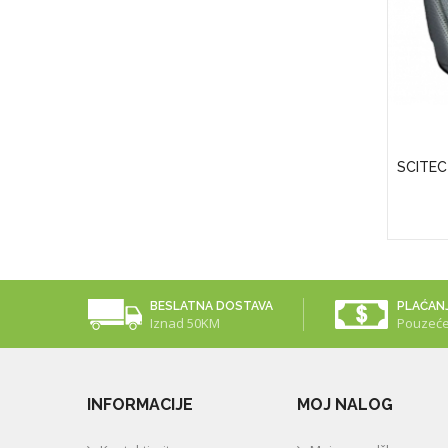
APS)
Puritan's Pride Vitamin D3 50 Mcg
SCITEC
(2000 IU)
25,00KM
BESLATNA DOSTAVA
PLAĆAN
Iznad 50KM
Pouzeć
INFORMACIJE
MOJ NALOG