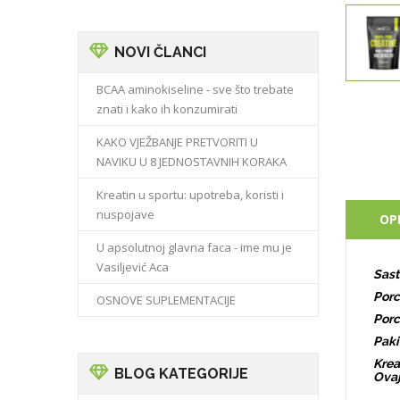
NOVI ČLANCI
BCAA aminokiseline - sve što trebate
znati i kako ih konzumirati
KAKO VJEŽBANJE PRETVORITI U
NAVIKU U 8 JEDNOSTAVNIH KORAKA
Kreatin u sportu: upotreba, koristi i
nuspojave
OP
U apsolutnoj glavna faca - ime mu je
Vasiljević Aca
Sast
Porc
OSNOVE SUPLEMENTACIJE
Porc
Paki
Krea
BLOG KATEGORIJE
Ovaj