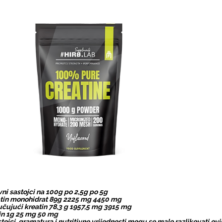
vni sastojci na 100g po 2,5g po 5g
tin monohidrat 89g 2225 mg 4450 mg
učujući kreatin 78,3 g 1957,5 mg 3915 mg
in 1g 25 mg 50 mg
stojci, gramatura i nutritivne vrijednosti mogu se malo razlikovati ovi