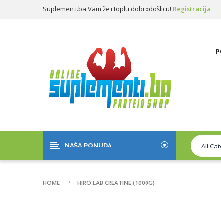
Suplementi.ba Vam želi toplu dobrodošlicu!
Registracija
Prijava
P
NAŠA PONUDA
HOME
HIRO.LAB CREATINE (1000G)