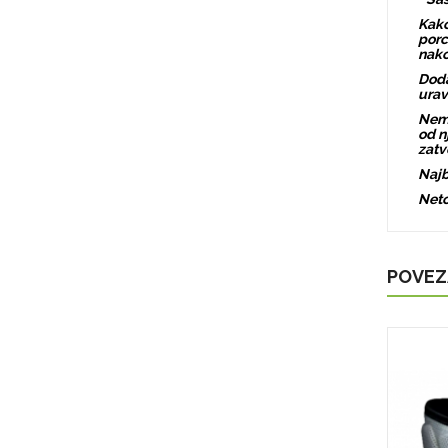
Kako
porc
nako
Doda
urav
Nemo
od n
zat
Najb
Neto
POVEZ