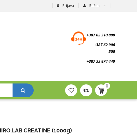
Prijava
Račun
suplementi.ba
+387 62 310 800
+387 62 906
500
+387 33 874 440
0
HIRO.LAB CREATINE (1000g)