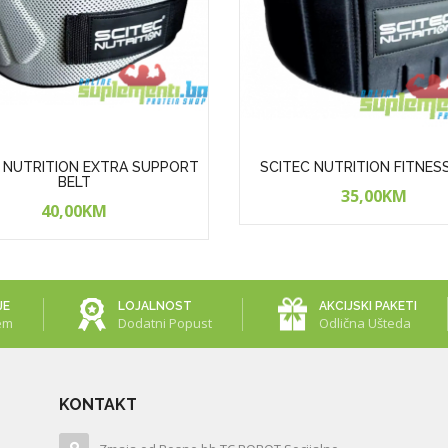
 NUTRITION EXTRA SUPPORT
SCITEC NUTRITION FITNES
BELT
35,00KM
40,00KM
JE
LOJALNOST
AKCIJSKI PAKETI
em
Dodatni Popust
Odlična Ušteda
KONTAKT