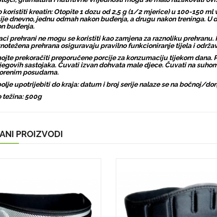
 koristiti kreatin: Otopite 1 dozu od 2,5 g (1/2 mjerice) u 100-150 ml
ije dnevno, jednu odmah nakon buđenja, a drugu nakon treninga. U d
n buđenja.
ci prehrani ne mogu se koristiti kao zamjena za raznoliku prehranu. 
notežena prehrana osiguravaju pravilno funkcioniranje tijela i održa
jte prekoračiti preporučene porcije za konzumaciju tijekom dana. Pr
jegovih sastojaka. Čuvati izvan dohvata male djece. Čuvati na suho
vorenim posudama.
olje upotrijebiti do kraja: datum i broj serije nalaze se na bočnoj/donj
 težina: 500g
ANI PROIZVODI