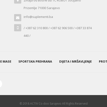
Zmaja od Bosne bb TC ROBOT Socijalno
Prizemlje 71000 Sarajevo
info@suplementi.ba
/ +387 62 310 800 / +387 62 906 500 / +387 33 874
440 /
NE MASE
SPORTSKA PREHRANA
DIJETA I MRŠAVLJENJE
PROT
© 2018 ACTIV Co doo Sarajevo All Rights Reserved