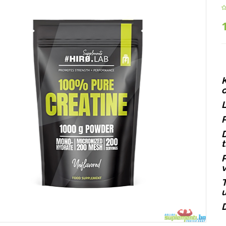
K
o
L
P
D
t
P
T
u
D