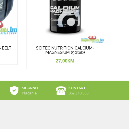
S BELT
SCITEC NUTRITION CALCIUM-
SCI
MAGNESIUM (90tab)
27,00KM
SIGURNO
KONTAKT
Plaćanje
062 310 800