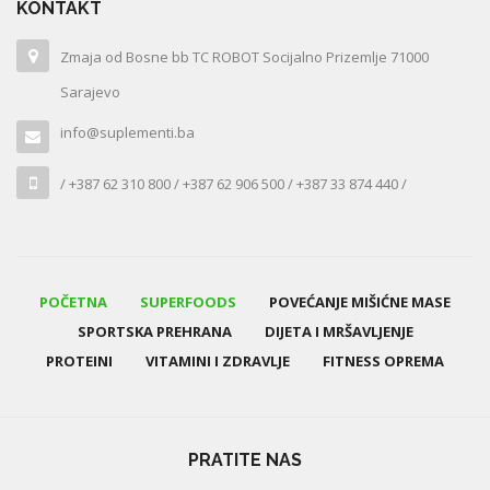
KONTAKT
Zmaja od Bosne bb TC ROBOT Socijalno Prizemlje 71000
Sarajevo
info@suplementi.ba
/ +387 62 310 800 / +387 62 906 500 / +387 33 874 440 /
POČETNA
SUPERFOODS
POVEĆANJE MIŠIĆNE MASE
SPORTSKA PREHRANA
DIJETA I MRŠAVLJENJE
PROTEINI
VITAMINI I ZDRAVLJE
FITNESS OPREMA
PRATITE NAS