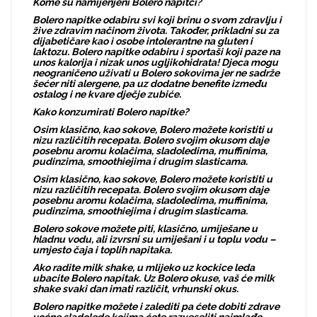
Kome su namijenjeni Bolero napitci?
Bolero napitke odabiru svi koji brinu o svom zdravlju i
žive zdravim načinom života. Također, prikladni su za
dijabetičare kao i osobe intolerantne na gluten i
laktozu. Bolero napitke odabiru i sportaši koji paze na
unos kalorija i nizak unos ugljikohidrata! Djeca mogu
neograničeno uživati u Bolero sokovima jer ne sadrže
šećer niti alergene, pa uz dodatne benefite između
ostalog i ne kvare dječje zubiće.
Kako konzumirati Bolero napitke?
Osim klasično, kao sokove, Bolero možete koristiti u
nizu različitih recepata. Bolero svojim okusom daje
posebnu aromu kolačima, sladoledima, muffinima,
pudinzima, smoothiejima i drugim slasticama.
Osim klasično, kao sokove, Bolero možete koristiti u
nizu različitih recepata. Bolero svojim okusom daje
posebnu aromu kolačima, sladoledima, muffinima,
pudinzima, smoothiejima i drugim slasticama.
Bolero sokove možete piti, klasično, umiješane u
hladnu vodu, ali izvrsni su umiješani i u toplu vodu –
umjesto čaja i toplih napitaka.
Ako radite milk shake, u mlijeko uz kockice leda
ubacite Bolero napitak. Uz Bolero okuse, vaš će milk
shake svaki dan imati različit, vrhunski okus.
Bolero napitke možete i zalediti pa ćete dobiti zdrave