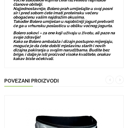
voćne sladolede kojima ćete razveseliti najmlađe
članove obitelji.
Najjednostavnije, Bolero prah umiješajte u svoj posni
sir i pred sobom ćete imati proteinsku večeru
obogaćenu vašim najdražim okusima.
Također Bolero umiješan u najobičniji jogurt pretvorit
će ga u vrhunsku poslasticu u obliku voćnog jogurta.
Bolero sokovi – za one koji uživaju u životu, ali paze na
svoje zdravlje!
Kako se Bolero ambalaža i dizajn postupno mijenjaju,
moguće je da ćete dobiti mješavinu starih i novih
dizajna pakiranja u svojim narudžbama. Budite bez
brige, i dalje je isti proizvod visoke kvalitete, onakav
kakav biste očekivali.
POVEZANI PROIZVODI