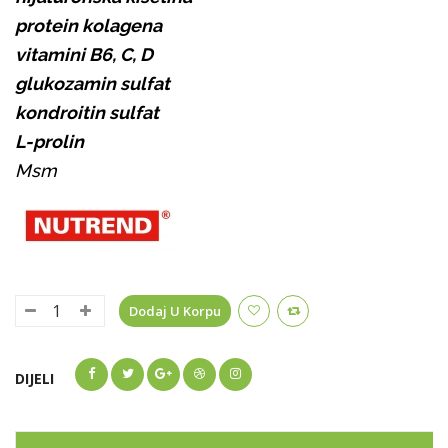
protein kolagena
vitamini B6, C, D
glukozamin sulfat
kondroitin sulfat
L-prolin
Msm
Dodaj U Korpu
DIJELI