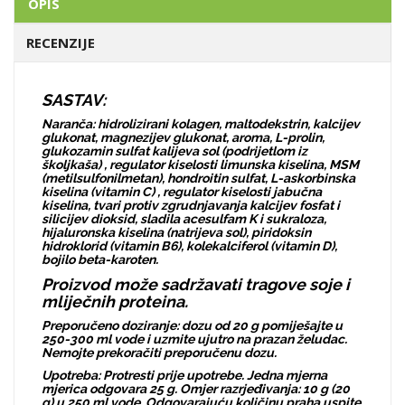
OPIS
RECENZIJE
SASTAV:
Naranča: hidrolizirani kolagen, maltodekstrin, kalcijev
glukonat, magnezijev glukonat, aroma, L-prolin,
glukozamin sulfat kalijeva sol (podrijetlom iz
školjkaša) , regulator kiselosti limunska kiselina, MSM
(metilsulfonilmetan), hondroitin sulfat, L-askorbinska
kiselina (vitamin C) , regulator kiselosti jabučna
kiselina, tvari protiv zgrudnjavanja kalcijev fosfat i
silicijev dioksid, sladila acesulfam K i sukraloza,
hijaluronska kiselina (natrijeva sol), piridoksin
hidroklorid (vitamin B6), kolekalciferol (vitamin D),
bojilo beta-karoten.
Proizvod može sadržavati tragove soje i
mliječnih proteina.
Preporučeno doziranje: dozu od 20 g pomiješajte u
250-300 ml vode i uzmite ujutro na prazan želudac.
Nemojte prekoračiti preporučenu dozu.
Upotreba: Protresti prije upotrebe. Jedna mjerna
mjerica odgovara 25 g. Omjer razrjeđivanja: 10 g (20
g) u 250 ml vode. Odgovarajuću količinu praha uspite