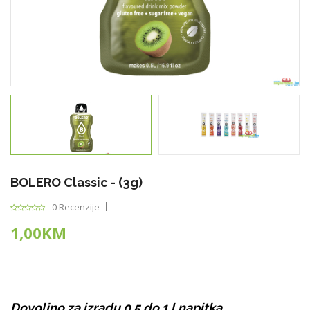
BOLERO Classic - (3g)
0 Recenzije
1,00KM
Dovoljno za izradu 0,5 do 1 l napitka