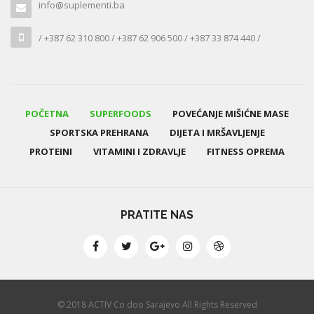
info@suplementi.ba
/ +387 62 310 800 / +387 62 906 500 / +387 33 874 440 /
POČETNA
SUPERFOODS
POVEĆANJE MIŠIĆNE MASE
SPORTSKA PREHRANA
DIJETA I MRŠAVLJENJE
PROTEINI
VITAMINI I ZDRAVLJE
FITNESS OPREMA
PRATITE NAS
© 2018 ACTIV Co doo Sarajevo All Rights Reserved