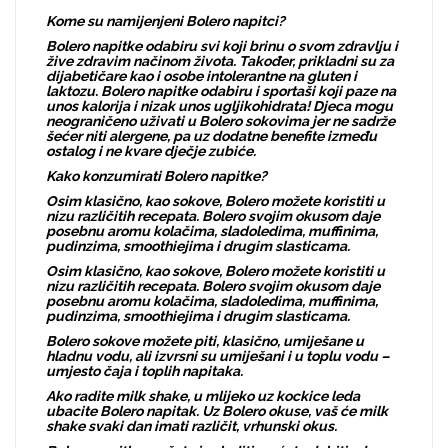
Kome su namijenjeni Bolero napitci?
Bolero napitke odabiru svi koji brinu o svom zdravlju i
žive zdravim načinom života. Također, prikladni su za
dijabetičare kao i osobe intolerantne na gluten i
laktozu. Bolero napitke odabiru i sportaši koji paze na
unos kalorija i nizak unos ugljikohidrata! Djeca mogu
neograničeno uživati u Bolero sokovima jer ne sadrže
šećer niti alergene, pa uz dodatne benefite između
ostalog i ne kvare dječje zubiće.
Kako konzumirati Bolero napitke?
Osim klasično, kao sokove, Bolero možete koristiti u
nizu različitih recepata. Bolero svojim okusom daje
posebnu aromu kolačima, sladoledima, muffinima,
pudinzima, smoothiejima i drugim slasticama.
Osim klasično, kao sokove, Bolero možete koristiti u
nizu različitih recepata. Bolero svojim okusom daje
posebnu aromu kolačima, sladoledima, muffinima,
pudinzima, smoothiejima i drugim slasticama.
Bolero sokove možete piti, klasično, umiješane u
hladnu vodu, ali izvrsni su umiješani i u toplu vodu –
umjesto čaja i toplih napitaka.
Ako radite milk shake, u mlijeko uz kockice leda
ubacite Bolero napitak. Uz Bolero okuse, vaš će milk
shake svaki dan imati različit, vrhunski okus.