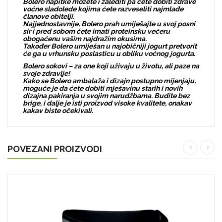
Bolero napitke možete i zalediti pa ćete dobiti zdrave
voćne sladolede kojima ćete razveseliti najmlađe
članove obitelji.
Najjednostavnije, Bolero prah umiješajte u svoj posni
sir i pred sobom ćete imati proteinsku večeru
obogaćenu vašim najdražim okusima.
Također Bolero umiješan u najobičniji jogurt pretvorit
će ga u vrhunsku poslasticu u obliku voćnog jogurta.
Bolero sokovi – za one koji uživaju u životu, ali paze na
svoje zdravlje!
Kako se Bolero ambalaža i dizajn postupno mijenjaju,
moguće je da ćete dobiti mješavinu starih i novih
dizajna pakiranja u svojim narudžbama. Budite bez
brige, i dalje je isti proizvod visoke kvalitete, onakav
kakav biste očekivali.
POVEZANI PROIZVODI