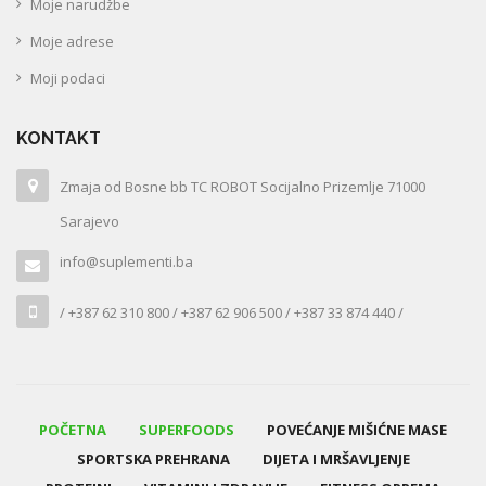
Moje narudžbe
Moje adrese
Moji podaci
KONTAKT
Zmaja od Bosne bb TC ROBOT Socijalno Prizemlje 71000
Sarajevo
info@suplementi.ba
/ +387 62 310 800 / +387 62 906 500 / +387 33 874 440 /
POČETNA
SUPERFOODS
POVEĆANJE MIŠIĆNE MASE
SPORTSKA PREHRANA
DIJETA I MRŠAVLJENJE