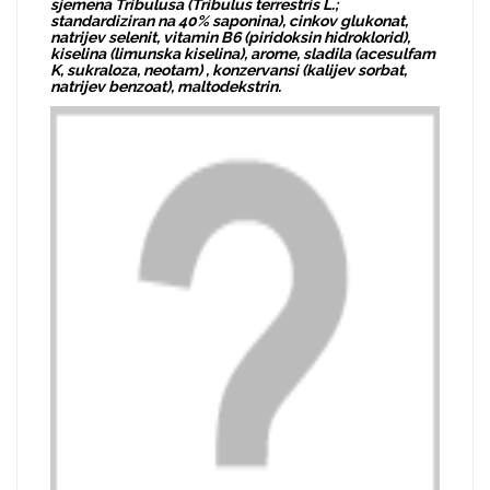
sjemena Tribulusa (Tribulus terrestris L.;
standardiziran na 40% saponina), cinkov glukonat,
natrijev selenit, vitamin B6 (piridoksin hidroklorid),
kiselina (limunska kiselina), arome, sladila (acesulfam
K, sukraloza, neotam) , konzervansi (kalijev sorbat,
natrijev benzoat), maltodekstrin.