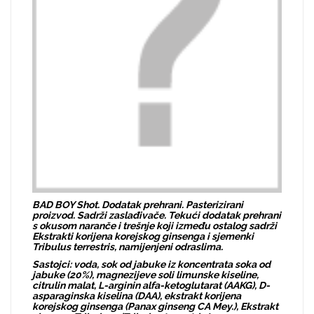
BAD BOY Shot. Dodatak prehrani. Pasterizirani
proizvod. Sadrži zaslađivače. Tekući dodatak prehrani
s okusom naranče i trešnje koji između ostalog sadrži
Ekstrakti korijena korejskog ginsenga i sjemenki
Tribulus terrestris, namijenjeni odraslima.
Sastojci: voda, sok od jabuke iz koncentrata soka od
jabuke (20%), magnezijeve soli limunske kiseline,
citrulin malat, L-arginin alfa-ketoglutarat (AAKG), D-
asparaginska kiselina (DAA), ekstrakt korijena
korejskog ginsenga (Panax ginseng CA Mey.), Ekstrakt