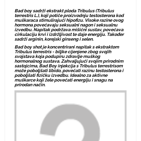
Bad boy sadrži ekstrakt ploda Tribulus (Tribulus
terrestris L.), koji potiče proizvodnju testosterona kod
muškaraca stimulirajući hipofizu. Visoke razine ovog
hormona povećavaju seksualni nagon i seksualnu
izvedbu. Napitak podržava mišićni sustav, povećava
cirkulaciju krvi i izdržljivost te daje energiju. Također
sadrži arginin, korejski ginseng i selen.
Bad boy shot je koncentrirani napitak s ekstraktom
Tribulus terrestris - biljke cijenjene zbog svojih
svojstava koja podupiru zdravlje muškog
hormonalnog sustava. Zahvaljujući svojim prirodnim
sastojcima, Bad Boy injekcija s Tribulus terrestrisom
može poboljšati libido, povećati razinu testosterona i
poboljšati fizičku izvedbu. Idealno za aktivne
muškarce koji žele povećati energiju i snagu na
prirodan način.