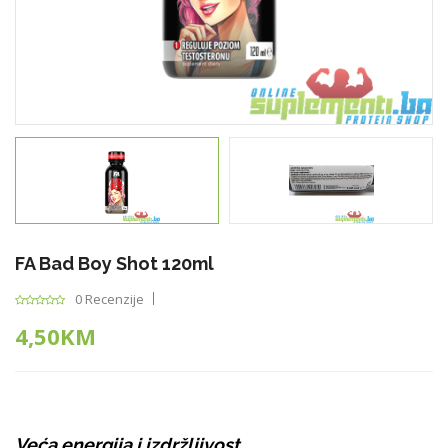
FA Bad Boy Shot 120ml
0 Recenzije
4,50KM
Veća energija i izdržljivost