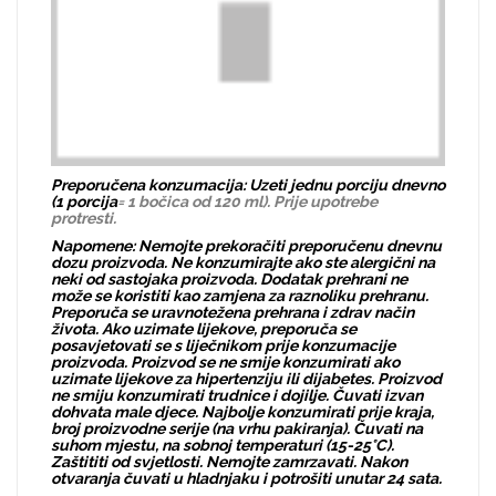
Preporučena konzumacija: Uzeti jednu porciju dnevno
(1 porcija
= 1 bočica od 120 ml). Prije upotrebe
protresti.
Napomene: Nemojte prekoračiti preporučenu dnevnu
dozu proizvoda. Ne konzumirajte ako ste alergični na
neki od sastojaka proizvoda. Dodatak prehrani ne
može se koristiti kao zamjena za raznoliku prehranu.
Preporuča se uravnotežena prehrana i zdrav način
života. Ako uzimate lijekove, preporuča se
posavjetovati se s liječnikom prije konzumacije
proizvoda. Proizvod se ne smije konzumirati ako
uzimate lijekove za hipertenziju ili dijabetes. Proizvod
ne smiju konzumirati trudnice i dojilje. Čuvati izvan
dohvata male djece. Najbolje konzumirati prije kraja,
broj proizvodne serije (na vrhu pakiranja). Čuvati na
suhom mjestu, na sobnoj temperaturi (15-25°C).
Zaštititi od svjetlosti. Nemojte zamrzavati. Nakon
otvaranja čuvati u hladnjaku i potrošiti unutar 24 sata.