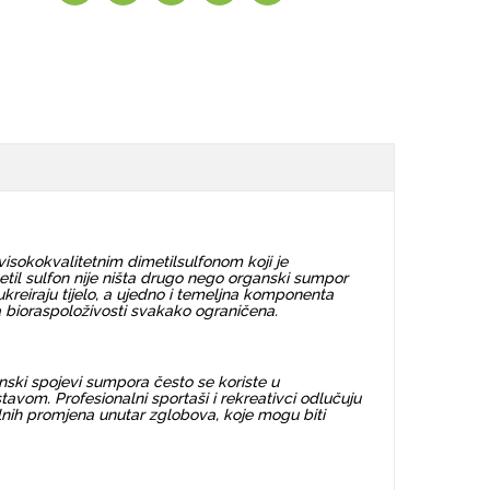
okokvalitetnim dimetilsulfonom koji je
til sulfon nije ništa drugo nego organski sumpor
reiraju tijelo, a ujedno i temeljna komponenta
na bioraspoloživosti svakako ograničena.
nski spojevi sumpora često se koriste u
vom. Profesionalni sportaši i rekreativci odlučuju
lnih promjena unutar zglobova, koje mogu biti