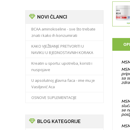
NOVI ČLANCI
BCAA aminokiseline - sve što trebate
znati i kako ih konzumirati
OP
KAKO VJEŽBANJE PRETVORITI U
NAVIKU U 8 JEDNOSTAVNIH KORAKA
MSM 
Kreatin u sportu: upotreba, koristi i
nuspojave
MSM 
prip
sa s
U apsolutnoj glavna faca - ime mu je
zdra
Vasiljević Aca
OSNOVE SUPLEMENTACIJE
MSM 
sluč
se n
posl
BLOG KATEGORIJE
MSM