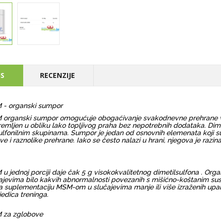
IS
RECENZIJE
- organski sumpor
organski sumpor omogućuje obogaćivanje svakodnevne prehrane vis
remljen u obliku lako topljivog praha bez nepotrebnih dodataka. Dime
ulfonilnim skupinama. Sumpor je jedan od osnovnih elemenata koji suk
ve i raznolike prehrane. Iako se često nalazi u hrani, njegova je razi
u jednoj porciji daje čak 5 g visokokvalitetnog dimetilsulfona . Orga
ajevima bilo kakvih abnormalnosti povezanih s mišićno-koštanim susta
a suplementaciju MSM-om u slučajevima manje ili više izraženih upa
jedica treninga.
 za zglobove