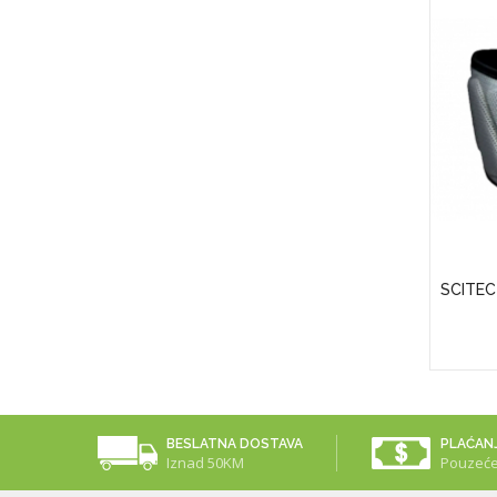
APS)
Puritan's Pride Vitamin D3 50 Mcg
SCITEC
(2000 IU)
25,00KM
BESLATNA DOSTAVA
PLAĆAN
Iznad 50KM
Pouzeć