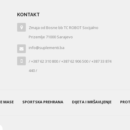
KONTAKT
Zmaja od Bosne bb TC ROBOT Socijalno
Prizemlje 71000 Sarajevo
info@suplementi.ba
/ +387 62 310 800 / +387 62 906 500 / +387 33 874
440 /
NE MASE
SPORTSKA PREHRANA
DIJETA I MRŠAVLJENJE
PROT