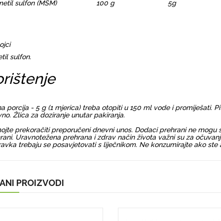
metil sulfon (MSM)
100 g
5g
ojci
til sulfon.
rištenje
a porcija - 5 g (1 mjerica) treba otopiti u 150 ml vode i promiješati.
no. Žlica za doziranje unutar pakiranja.
jte prekoračiti preporučeni dnevni unos. Dodaci prehrani ne mogu s
rani. Uravnotežena prehrana i zdrav način života važni su za očuvanje 
ravka trebaju se posavjetovati s liječnikom. Ne konzumirajte ako ste 
ANI PROIZVODI