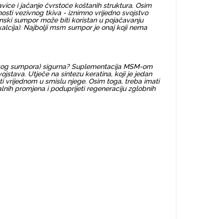
vice i jačanje čvrstoće koštanih struktura. Osim
sti vezivnog tkiva - iznimno vrijedno svojstvo
anski sumpor može biti koristan u pojačavanju
kalcija). Najbolji msm sumpor je onaj koji nema
ganskog sumpora) sigurna? Suplementacija MSM-om
jstava. Utječe na sintezu keratina, koji je jedan
 vrijednom u smislu njege. Osim toga, treba imati
lnih promjena i poduprijeti regeneraciju zglobnih