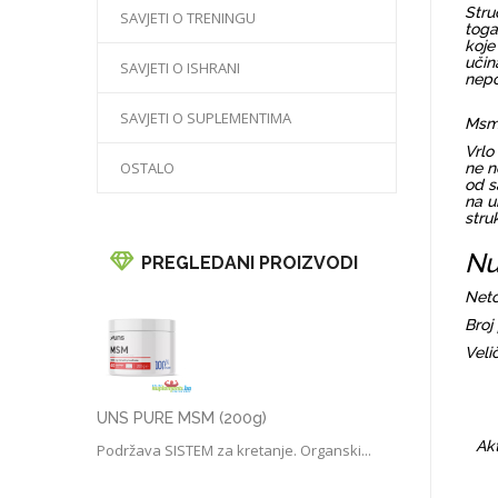
Stru
SAVJETI O TRENINGU
toga
koje
učin
SAVJETI O ISHRANI
nepo
SAVJETI O SUPLEMENTIMA
Msm 
Vrlo
OSTALO
ne n
od s
na u
stru
Nu
PREGLEDANI PROIZVODI
Neto
Broj
Veli
UNS PURE MSM (200g)
Akt
Podržava SISTEM za kretanje. Organski...