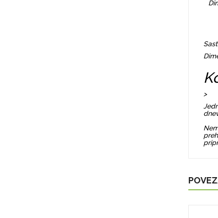
Di
Sast
Dime
Ko
>
Jedn
dnev
Nemo
preh
prip
POVEZ