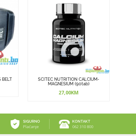
S BELT
SCITEC NUTRITION CALCIUM-
SCI
MAGNESIUM (90tab)
27,00KM
SIGURNO
KONTAKT
Plaćanje
062 310 800