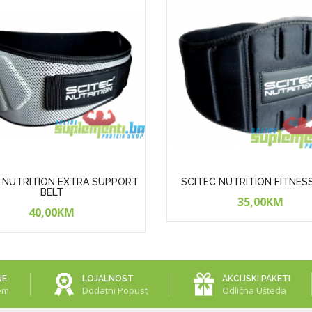
 NUTRITION EXTRA SUPPORT
SCITEC NUTRITION FITNES
BELT
35,00KM
40,00KM
JE
LOJALNOST
AKCIJSKI PAKETI
em
Dodatni Popust
Odlična Ušteda