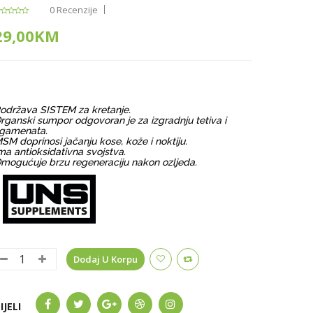
0 Recenzije
29,00KM
održava SISTEM za kretanje.
rganski sumpor odgovoran je za izgradnju tetiva i
igamenata.
SM doprinosi jačanju kose, kože i noktiju.
ma antioksidativna svojstva.
mogućuje brzu regeneraciju nakon ozljeda.
Dodaj U Korpu
IJELI