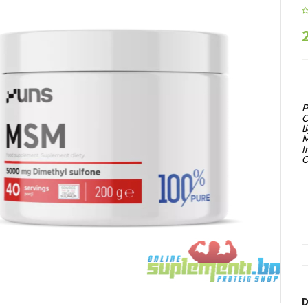
P
O
l
M
I
O
D