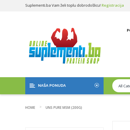
Suplementi.ba Vam želi toplu dobrodošlicu!
Registracija
Prijava
P
NAŠA PONUDA
HOME
UNS PURE MSM (200G)