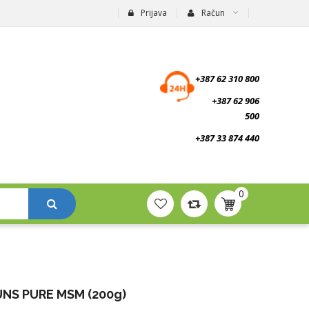
Prijava
Račun
suplementi.ba
+387 62 310 800
+387 62 906
500
+387 33 874 440
0
UNS PURE MSM (200g)