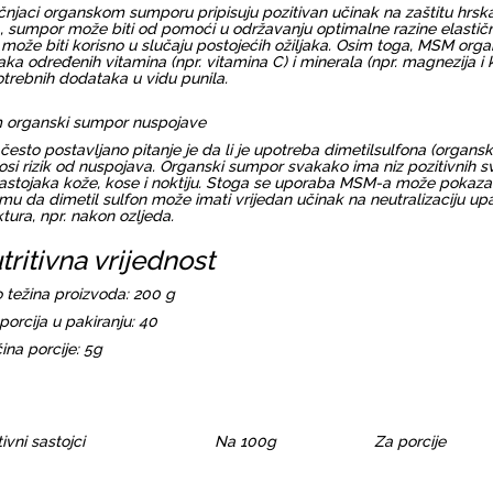
čnjaci organskom sumporu pripisuju pozitivan učinak na zaštitu hrska
, sumpor može biti od pomoći u održavanju optimalne razine elastično
 može biti korisno u slučaju postojećih ožiljaka. Osim toga, MSM org
aka određenih vitamina (npr. vitamina C) i minerala (npr. magnezija i 
trebnih dodataka u vidu punila.
organski sumpor nuspojave
 često postavljano pitanje je da li je upotreba dimetilsulfona (or
osi rizik od nuspojava. Organski sumpor svakako ima niz pozitivnih svo
astojaka kože, kose i noktiju. Stoga se uporaba MSM-a može pokazati
mu da dimetil sulfon može imati vrijedan učinak na neutralizaciju upa
ktura, npr. nakon ozljeda.
tritivna vrijednost
 težina proizvoda: 200 g
 porcija u pakiranju: 40
čina porcije: 5g
ivni sastojci
Na 100g
Za porcije