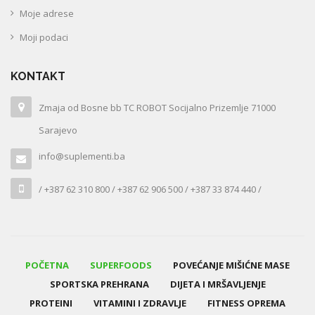
Moje adrese
Moji podaci
KONTAKT
Zmaja od Bosne bb TC ROBOT Socijalno Prizemlje 71000
Sarajevo
info@suplementi.ba
/ +387 62 310 800 / +387 62 906 500 / +387 33 874 440 /
POČETNA
SUPERFOODS
POVEĆANJE MIŠIĆNE MASE
SPORTSKA PREHRANA
DIJETA I MRŠAVLJENJE
PROTEINI
VITAMINI I ZDRAVLJE
FITNESS OPREMA