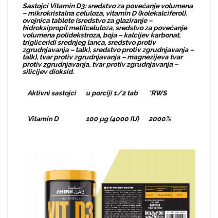
Sastojci Vitamin D3: sredstvo za povećanje volumena
– mikrokristalna celuloza, vitamin D (kolekalciferol),
ovojnica tablete (sredstvo za glaziranje –
hidroksipropil metilceluloza, sredstvo za povećanje
volumena polidekstroza, boja – kalcijev karbonat,
trigliceridi srednjeg lanca, sredstvo protiv
zgrudnjavanja – talk), sredstvo protiv zgrudnjavanja –
talk), tvar protiv zgrudnjavanja – magnezijeva tvar
protiv zgrudnjavanja, tvar protiv zgrudnjavanja –
silicijev dioksid.
Aktivni sastojci
u porciji 1/2 tab
*RWS
Vitamin D
100 µg (4000 IU)
2000%