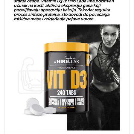
starije osobe. Vitamin D3 iz Hiro.Laba ima pozitivan
učinak na kosti, aktivira ekspresiju gena koji
poboljšavaju apsorpciju kalcija. Također regulira
proces sinteze proteina, što dovodi do povećanja
mišićne mase i odgađanja pojave umora.