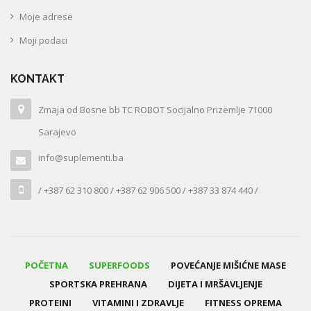
Moje adrese
Moji podaci
KONTAKT
Zmaja od Bosne bb TC ROBOT Socijalno Prizemlje 71000
Sarajevo
info@suplementi.ba
/ +387 62 310 800 / +387 62 906 500 / +387 33 874 440 /
POČETNA
SUPERFOODS
POVEĆANJE MIŠIĆNE MASE
SPORTSKA PREHRANA
DIJETA I MRŠAVLJENJE
PROTEINI
VITAMINI I ZDRAVLJE
FITNESS OPREMA