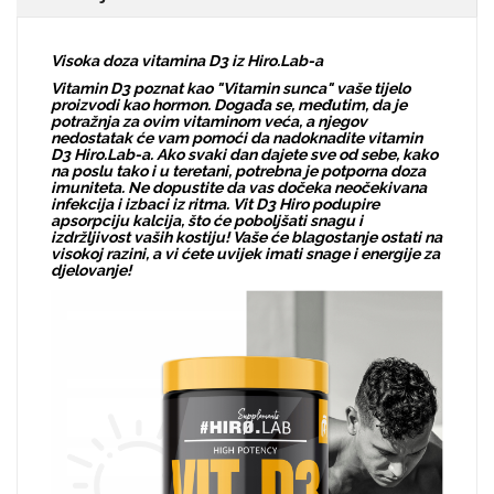
Visoka doza vitamina D3 iz Hiro.Lab-a
Vitamin D3 poznat kao "Vitamin sunca" vaše tijelo
proizvodi kao hormon. Događa se, međutim, da je
potražnja za ovim vitaminom veća, a njegov
nedostatak će vam pomoći da nadoknadite vitamin
D3 Hiro.Lab-a. Ako svaki dan dajete sve od sebe, kako
na poslu tako i u teretani, potrebna je potporna doza
imuniteta. Ne dopustite da vas dočeka neočekivana
infekcija i izbaci iz ritma. Vit D3 Hiro podupire
apsorpciju kalcija, što će poboljšati snagu i
izdržljivost vaših kostiju! Vaše će blagostanje ostati na
visokoj razini, a vi ćete uvijek imati snage i energije za
djelovanje!