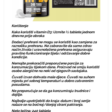
Korištenje
Kako koristiti vitamin D3: Uzmite ½ tablete jednom
dnevno prije obroka
Dodaci prehrani ne mogu se koristiti kao zamjena za
raznoliku prehranu. Ne zaboravite da samo zdrav
način života i uravnotežena prehrana osiguravaju
pravilno funkcioniranje tijela i održavanje dobre
kondicije.
Nemojte prekoračiti preporučene porcije za
konzumaciju tijekom dana. Proizvod ne smiju koristiti
osobe alergične na neki od njegovih sastojaka.
Čuvati izvan dohvata male djece. Čuvati na suhom
mjestu pri sobnoj temperaturi u dobro zatvorenim
posudama.
Ne preporučuje se da ga konzumiraju trudnice i
dojilje.
Najbolje upotrijebiti do kraja: datum i broj serije
nalaze se na bočnoj/donjoj strani pakiranja.
Neto težina: 240 tableta