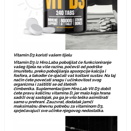
Vitamin D3 koristi vašem tijelu
Vitamin D3 iz Hiro.Laba poboljšat će funkcioniranje
vašeg tijela na više razina, počevši od podrške
imunitetu, preko poboljšanja apsorpcije kalcija i
fosfora, a također će ojačati vaš koštani sustav. Na taj
način ćete povećati snagu i učinkovitost svog
organizma i zaštititi se od štetnih
čimbenika. Suplementacijom Hiro.Lab Vit D3 dobit
ćete pravu količinu vitamina D, jer malo koja hrana
sadrži ovaj sastojak, pa ga je vrlo teško asimilirati
samo u prehrani. Zauzvrat, dodatak jamči
maksimalnu dnevnu potrebu za vitaminom D3,
sprječavajući sve učinke njegovog nedostatka.