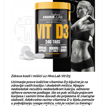
Zdrave kosti i mišići uz Hiro.Lab Vit D3
Uzimanje prave količine vitamina D3 ključno je za
zdravlje vaših kostiju i skeletnih mišića. Njegov
nedostatak rezultira nedostatkom kalcija, odnosno
njihove osnovne podloge, što se pak očituje pojavom
karijesa i samim time dovodi do prijeloma ili značajne
slabosti. Adekvatna razina vitamina D u tijelu pomaže
u poboljšanju snage mišića, vrlo je važan za trening i