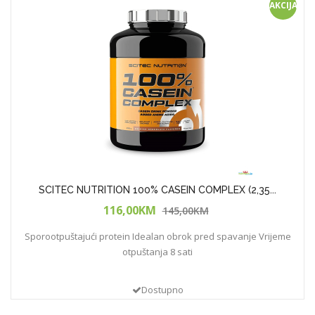
AKCIJA!
SCITEC NUTRITION 100% CASEIN COMPLEX (2,35...
116,00KM
145,00KM
Sporootpuštajući protein Idealan obrok pred spavanje Vrijeme
otpuštanja 8 sati
Dostupno