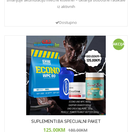
smanjuje akumulaciju mlečne kiseline! – uklanja slobodne radikale
iz aktivnih
Dostupno
AKCIJA!
SUPLEMENTI.BA SPECIJALNI PAKET
125,00KM
180,00KM