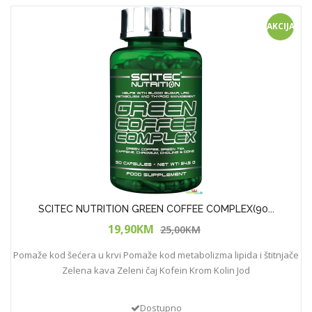
AKCIJA!
SCITEC NUTRITION GREEN COFFEE COMPLEX(90...
19,90KM
25,00KM
Pomaže kod šećera u krvi Pomaže kod metabolizma lipida i štitnjače
Zelena kava Zeleni čaj Kofein Krom Kolin Jod
Dostupno