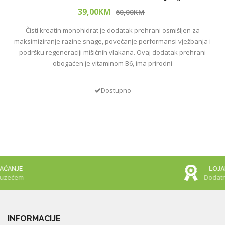
39,00KM
60,00KM
Čisti kreatin monohidrat je dodatak prehrani osmišljen za
maksimiziranje razine snage, povećanje performansi vježbanja i
podršku regeneraciji mišićnih vlakana. Ovaj dodatak prehrani
obogaćen je vitaminom B6, ima prirodni
Dostupno
Usporedi (
0
)
LOJALNOST
Dodatni Popust
INFORMACIJE