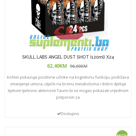
SKULL LABS ANGEL DUST SHOT (120ml) X24
62,40KM
96,00KM
Kofein pokazuje pozitivne učinke na kognitivnu funkciju, podržava
smanjenje umora, utječe na brzinu metabolizma i dobro djeluje
tijekom tjelesne aktivnosti Taurin bi se mogao pokazati vrijednom
potporom za
Dostupno
AKCIJA!