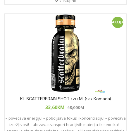
Dostupno
AKCIJA!
KL SCATTERBRAIN SHOT 120 Ml (12x Komada)
33,60KM
48,00KM
– povećava energiju! – poboljšava fokus i koncentraciju! – povećava
izdržljivost! – ubrzava transport hranljivih materija i kiseonika! –