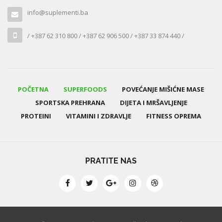
info@suplementi.ba
/ +387 62 310 800 / +387 62 906 500 / +387 33 874 440 /
POČETNA
SUPERFOODS
POVEĆANJE MIŠIĆNE MASE
SPORTSKA PREHRANA
DIJETA I MRŠAVLJENJE
PROTEINI
VITAMINI I ZDRAVLJE
FITNESS OPREMA
PRATITE NAS