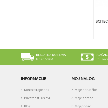
APS)
Puritan's Pride Vitamin D3 50 Mcg
SCITEC
(2000 IU)
25,00KM
BESLATNA DOSTAVA
PLAĆAN
Iznad 50KM
Pouzeć
INFORMACIJE
MOJ NALOG
Kontaktirajte nas
Moje narudžbe
Privatnost i uslovi
Moje adrese
Blog
Moji podaci