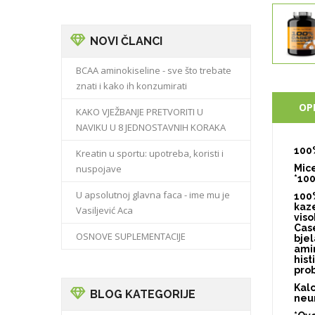
NOVI ČLANCI
BCAA aminokiseline - sve što trebate
znati i kako ih konzumirati
OP
KAKO VJEŽBANJE PRETVORITI U
NAVIKU U 8 JEDNOSTAVNIH KORAKA
100
Kreatin u sportu: upotreba, koristi i
nuspojave
Mice
*100
U apsolutnoj glavna faca - ime mu je
100
kaze
Vasiljević Aca
viso
Case
OSNOVE SUPLEMENTACIJE
bjel
amin
hist
prob
Kalc
BLOG KATEGORIJE
neur