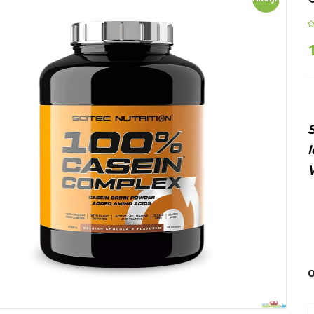
S
I
V