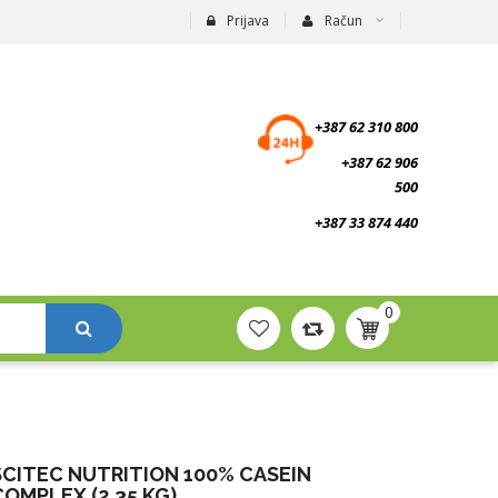
Prijava
Račun
suplementi.ba
+387 62 310 800
+387 62 906
500
+387 33 874 440
0
SCITEC NUTRITION 100% CASEIN
COMPLEX (2,35 KG)