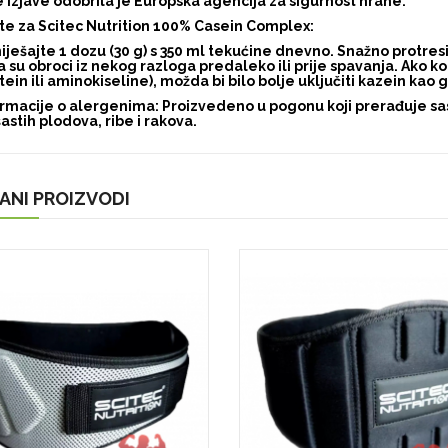
 izjave odobrila je Europska agencija za sigurnost hrane.
e za Scitec Nutrition 100% Casein Complex:
ješajte 1 dozu (30 g) s 350 ml tekućine dnevno. Snažno protre
 su obroci iz nekog razloga predaleko ili prije spavanja. Ako ko
tein ili aminokiseline), možda bi bilo bolje uključiti kazein kao
rmacije o alergenima: Proizvedeno u pogonu koji prerađuje sastoj
astih plodova, ribe i rakova.
ANI PROIZVODI