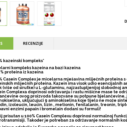
D
IS
RECENZIJE
% kazeinski kompleks*
larni kompleks kazeina na bazi kazeina
% proteina iz kazeina
% Casein Complex je micelarna mješavina mliječnih proteina s
inskih mliječnih proteina. Kazein ima visok udio esencijalnih a
k (više od sirutke) u L-glutaminu, najzastupljenijoj slobodnoj am
in Complexa doprinosi održavanju i rastu mišićne mase te održ
ančevine ovog proizvoda takozvane su potpune bjelančevine, j
okiselina, uključujući 9 aminokiselina koje tijelo ne može sintet
idin, izoleucin, leucin, lizin , metionin, fenilalanin, treonin, tri
avni enzimi papain i bromelain dodani su formuli!
ij prisutan u 100% Casein Complexu doprinosi normalnoj funkcij
otransmisiji. Također je potreban za održavanje normalnih kosti