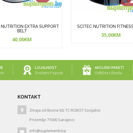
 NUTRITION EXTRA SUPPORT
SCITEC NUTRITION FITNES
BELT
35,00KM
40,00KM
JE
LOJALNOST
AKCIJSKI PAKETI
em
Dodatni Popust
Odlična Ušteda
KONTAKT
Zmaja od Bosne bb TC ROBOT Socijalno
Prizemlje 71000 Sarajevo
info@suplementi.ba