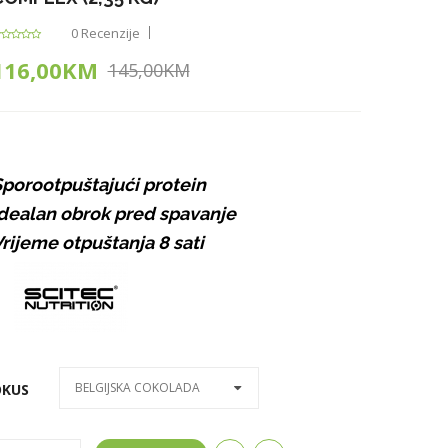
0 Recenzije
116,00KM
145,00KM
porootpuštajući protein
dealan obrok pred spavanje
rijeme otpuštanja 8 sati
BELGIJSKA COKOLADA
OKUS