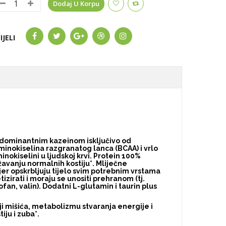
Dodaj U Korpu
IJELI
 dominantnim kazeinom isključivo od
minokiselina razgranatog lanca (BCAA) i vrlo
inokiselini u ljudskoj krvi. Protein 100%
avanju normalnih kostiju*. Mliječne
er opskrbljuju tijelo svim potrebnim vrstama
izirati i moraju se unositi prehranom (tj.
ptofan, valin). Dodatni L-glutamin i taurin plus
i mišića, metabolizmu stvaranja energije i
ju i zuba*.