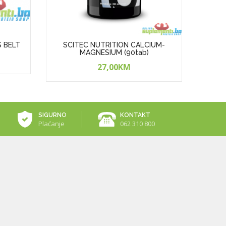
S BELT
SCITEC NUTRITION CALCIUM-
SCI
MAGNESIUM (90tab)
27,00KM
SIGURNO
KONTAKT
Plaćanje
062 310 800