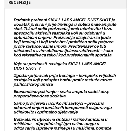
RECENZIJE
Dodatak prehrani SKULL LABS ANGEL DUST SHOT je
dodatak prehrani prije treninga u obliku male ampule
shot. Tekući oblik proizvoda jamči učinkovitu i brzu
apsorpciju aktivnih sastojaka koji su odabrani u
optimalnom omjeru. Proizvod je dizajniran za ljude
koji treniraju i koji traže brz i praktičan oblik potpore
protiv rastuće razine umora. Predtrenažer će biti
učinkovit u svim oblicima tjelesne aktivnosti – kako
kod rekreativaca tako i kod profesionalnih sportaša.
Koje su prednosti sastojaka SKULL LABS ANGEL
DUST SHOT ?
Zgodan pripravak prije treninga – kompleks vrijednih
sastojaka koji podupiru borbu protiv rastuće razine
psihofizičkog umora
Ekonomično pakiranje - svaka ampula sadrži do 4
preporučene doze dodatka
Samo provjereni i učinkoviti sastojci – precizno
odabrani omjeri korištenih komponenti osiguravaju
učinkovito i optimalno djelovanje
Beta-alanin utječe na sintezu i razine karnozina u
mišićima – dipeptida koji igra važnu ulogu u
održavanju ispravne razine pH u mišićima, pomaže